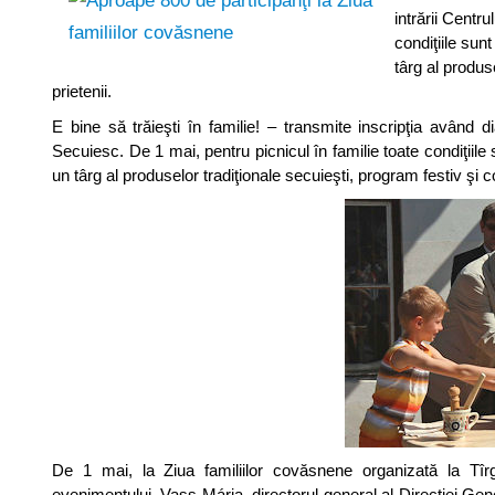
intrării Centr
condiţiile sun
târg al produs
prietenii.
E bine să trăieşti în familie! – transmite inscripţia având d
Secuiesc. De 1 mai, pentru picnicul în familie toate condiţiil
un târg al produselor tradiţionale secuieşti, program festiv şi 
De 1 mai, la Ziua familiilor covăsnene organizată la Tî
evenimentului, Vass Mária, directorul general al Direcţiei Gene