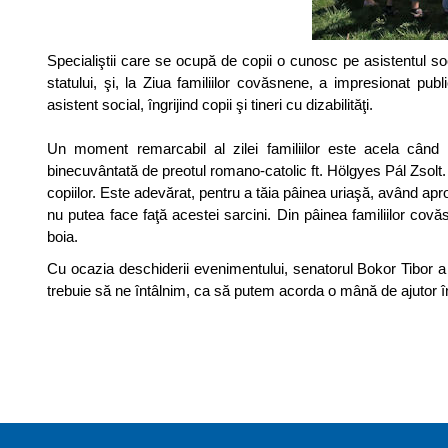
Specialiştii care se ocupă de copii o cunosc pe asistentul soc
statului, şi, la Ziua familiilor covăsnene, a impresionat publ
asistent social, îngrijind copii şi tineri cu dizabilităţi.
Un moment remarcabil al zilei familiilor este acela când p
binecuvântată de preotul romano-catolic ft. Hölgyes Pál Zsolt. 
copiilor. Este adevărat, pentru a tăia pâinea uriaşă, având ap
nu putea face faţă acestei sarcini. Din pâinea familiilor covă
boia.
Cu ocazia deschiderii evenimentului, senatorul Bokor Tibor a 
trebuie să ne întâlnim, ca să putem acorda o mână de ajutor î