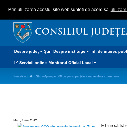
Prin utilizarea acestui site web sunteti de acord sa
utiliza
CONSILIUL JUDEȚ
Despre judeţ
Știri
Despre instituție
Inf. de interes pub
Servicii online
Monitorul Oficial Local
Sunteți aici:
»
Știri
» Aproape 800 de participanţi la Ziua familiilor covăsnene
Aproape 800 de participanţi la Z
Marți, 1 mai 2012
E bine să trăi