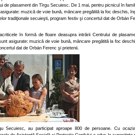
ului de plasament din Tîrgu Secuiesc. De 1 mai, pentru picnicul în famil
t asigurate: muzică de voie bună, mâncare pregătită la foc deschis, în
elor tradiţionale secuieşti, program festiv şi concertul dat de Orbán F
iacriticele în formă de floare deasupra intrării Centrului de plasam
e sunt asigurate: muzică de voie bună, mâncare pregătită la foc deschi
concertul dat de Orbán Ferenc şi prietenii.
rgu Secuiesc, au participat aproape 800 de persoane. Cu ocazia
rale de Asistenţă Socială şi Protecţia Copilului a adus la cunoştinţa p