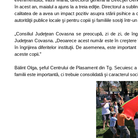
în acest an, maialul a ajuns la a treia ediţie. Directorul a sublin
calitatea de a avea un impact pozitiv asupra stării psihice a co
autorităţii publice locale şi pentru copiii şi familiile sosiţi înt
„Consiliul Judeţean Covasna se preocupă, zi de zi, de îngri
Judeţean Covasna. „Deoarece acest număr este în creştere în 
în îngrijirea diferitelor instituţii. De asemenea, este important
aceste copii.”
Bálint Olga, şeful Centrului de Plasament din Tg. Secuiesc a a
familii este importantă, ci trebuie consolidată şi caracterul socie