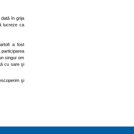
dată în grija
să lucreze ca
rtofi a fost
 participarea
 un singur om
tă cu sare şi
descoperim şi