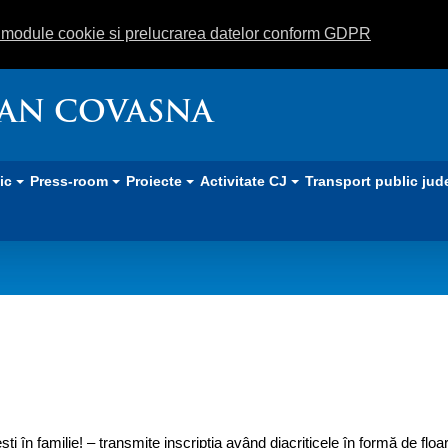
m module cookie si prelucrarea datelor conform GDPR
EAN COVASNA
lic
Press-room
Proiecte
Activitate CJ
Transport public jud
iua familiilor covăsnene
eşti în familie! – transmite inscripţia având diacriticele în formă de fl