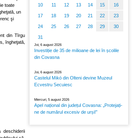
10
11
12
13
14
15
16
ie toate
gheţată, un
17
18
19
20
21
22
23
erenc şi
24
25
26
27
28
29
30
ent din Tîrgu
31
s, îngheţată,
Joi, 6 august 2026
Investiție de 35 de milioane de lei în școlile
din Covasna
Joi, 6 august 2026
Castelul Mikó din Olteni devine Muzeul
Ecvestru Secuiesc
Miercuri, 5 august 2026
Apel național din județul Covasna: „Protejați-
ne de numărul excesiv de urși!”
 deschiderii
ublicului că,