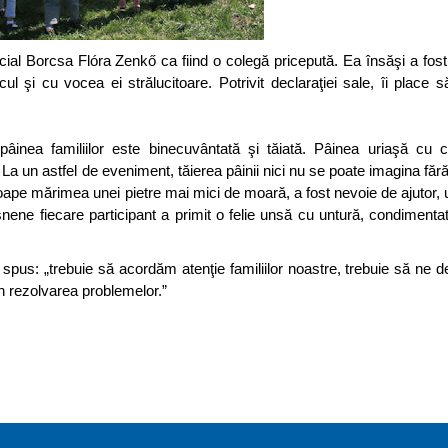
ial Borcsa Flóra Zenkő ca fiind o colegă pricepută. Ea însăşi a fost 
icul şi cu vocea ei strălucitoare. Potrivit declaraţiei sale, îi place 
âinea familiilor este binecuvântată şi tăiată. Pâinea uriaşă cu ca
La un astfel de eveniment, tăierea pâinii nici nu se poate imagina fără
roape mărimea unei pietre mai mici de moară, a fost nevoie de ajutor,
snene fiecare participant a primit o felie unsă cu untură, condimenta
spus: „trebuie să acordăm atenţie familiilor noastre, trebuie să ne 
n rezolvarea problemelor.”