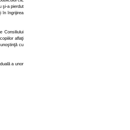
u şi-a pierdut
 în îngrijirea
e Consiliului
piilor aflaţi
 cunoştinţă cu
iduală a unor