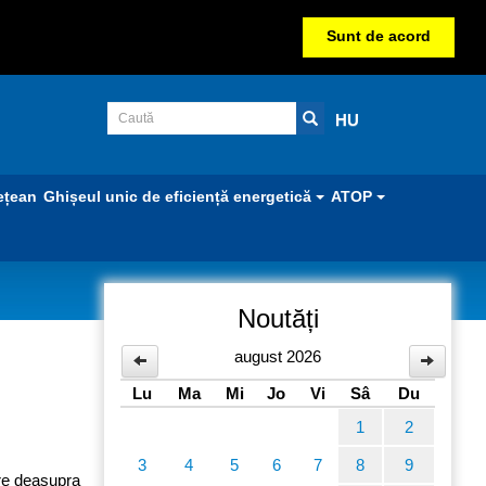
Sunt de acord
HU
ețean
Ghișeul unic de eficiență energetică
ATOP
Noutăți
august 2026
Lu
Ma
Mi
Jo
Vi
Sâ
Du
1
2
3
4
5
6
7
8
9
oare deasupra