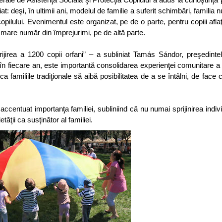
iat: deşi, în ultimii ani, modelul de familie a suferit schimbări, familia n
pilului. Evenimentul este organizat, pe de o parte, pentru copiii aflaţi
r-un mare număr din împrejurimi, pe de altă parte.
jirea a 1200 copii orfani” – a subliniat Tamás Sándor, preşedintel
fiecare an, este importantă consolidarea experienţei comunitare a co
 ca familiile tradiţionale să aibă posibilitatea de a se întâlni, de face
ccentuat importanţa familiei, subliniind că nu numai sprijinirea indiv
tăţii ca susţinător al familiei.