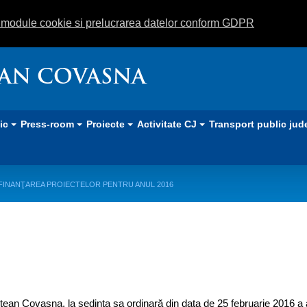
m module cookie si prelucrarea datelor conform GDPR
EAN COVASNA
lic
Press-room
Proiecte
Activitate CJ
Transport public jud
INANŢAREA PROIECTELOR PENTRU ANUL 2016
REA PROIECTELOR PENTRU ANU
ţean Covasna, la şedinţa sa ordinară din data de 25 februarie 2016 a 