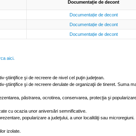
Documentație de decont
Documentație de decont
Documentație de decont
Documentație de decont
ca aici.
v-ştiinţifice şi de recreere de nivel cel puţin judeţean.
iv-ştiinţifice şi de recreere derulate de organizaţii de tineret. Suma 
ntarea, păstrarea, ocrotirea, conservarea, protecţia şi popularizarea
zate cu ocazia unor aniversări semnificative.
rezentare, popularizare a judeţului, a unor localităţi sau microregiuni.
lor izolate.