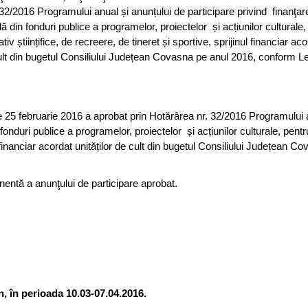
32/2016 Programului anual și anunțului de participare privind finanţar
 din fonduri publice a programelor, proiectelor și acțiunilor culturale,
ativ științifice, de recreere, de tineret și sportive, sprijinul financiar ac
cult din bugetul Consiliului Județean Covasna pe anul 2016, conform Leg
e 25 februarie 2016 a aprobat prin Hotărârea nr. 32/2016 Programului 
nduri publice a programelor, proiectelor și acțiunilor culturale, pentru
ul financiar acordat unităților de cult din bugetul Consiliului Județean C
entă a anunţului de participare aprobat.
n, în perioada 10.03-07.04.2016.