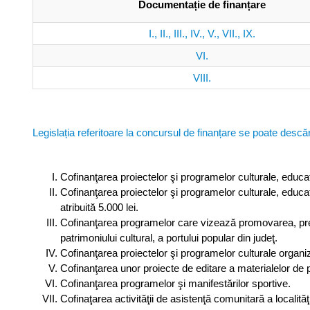
Documentație de finanțare
I., II., III., IV., V., VII., IX.
VI.
VIII.
Legislația referitoare la concursul de finanțare se poate descăr
Cofinanţarea proiectelor şi programelor culturale, educati
Cofinanţarea proiectelor şi programelor culturale, educat
atribuită 5.000 lei.
Cofinanţarea programelor care vizează promovarea, preze
patrimoniului cultural, a portului popular din judeţ.
Cofinanţarea proiectelor şi programelor culturale organi
Cofinanţarea unor proiecte de editare a materialelor de p
Cofinanţarea programelor şi manifestărilor sportive.
Cofinaţarea activităţii de asistenţă comunitară a localităţi