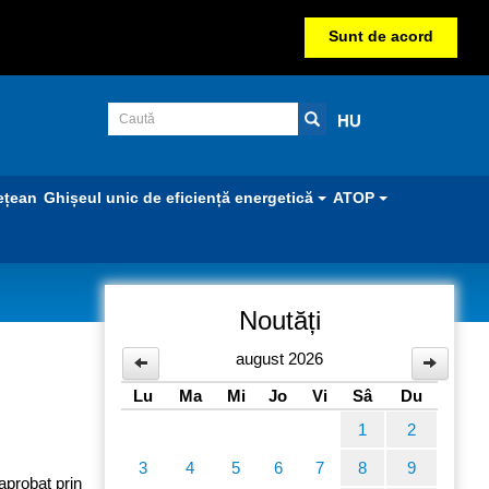
Sunt de acord
HU
ețean
Ghișeul unic de eficiență energetică
ATOP
Noutăți
L
august 2026
Lu
Ma
Mi
Jo
Vi
Sâ
Du
1
2
3
4
5
6
7
8
9
aprobat prin