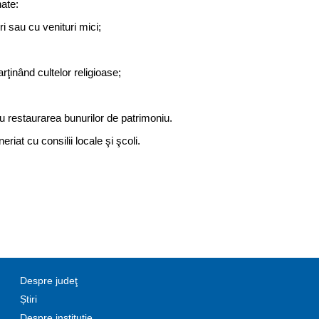
nate:
ri sau cu venituri mici;
ţinând cultelor religioase;
ru restaurarea bunurilor de patrimoniu.
iat cu consilii locale şi şcoli.
Despre judeţ
Știri
Despre instituție