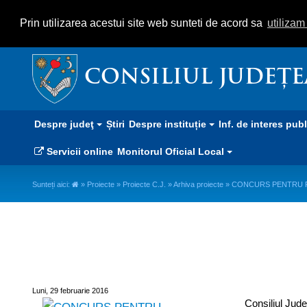
Prin utilizarea acestui site web sunteti de acord sa
utiliza
CONSILIUL JUDEȚ
Despre judeţ
Știri
Despre instituție
Inf. de interes pub
Servicii online
Monitorul Oficial Local
Sunteți aici:
»
Proiecte
»
Proiecte C.J.
»
Arhiva proiecte
» CONCURS PENTRU F
CONCURS PENTRU FINANŢA
2016
Luni, 29 februarie 2016
Consiliul Jude