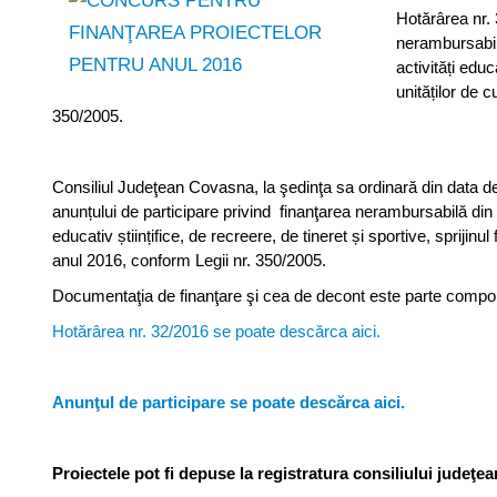
Hotărârea nr. 
nerambursabilă
activități educ
unităților de 
350/2005.
Consiliul Judeţean Covasna, la şedinţa sa ordinară din data d
anunțului de participare privind finanţarea nerambursabilă din fo
educativ științifice, de recreere, de tineret și sportive, sprijin
anul 2016, conform Legii nr. 350/2005.
Documentaţia de finanţare şi cea de decont este parte compon
Hotărârea nr. 32/2016 se poate descărca aici.
Anunţul de participare se poate descărca aici.
Proiectele pot fi depuse la registratura consiliului judeţea