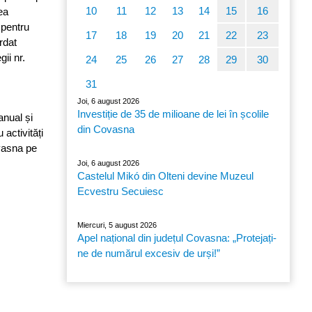
10
11
12
13
14
15
16
ea
 pentru
17
18
19
20
21
22
23
ordat
ii nr.
24
25
26
27
28
29
30
31
Joi, 6 august 2026
Investiție de 35 de milioane de lei în școlile
anual și
din Covasna
 activități
ovasna pe
Joi, 6 august 2026
Castelul Mikó din Olteni devine Muzeul
Ecvestru Secuiesc
Miercuri, 5 august 2026
Apel național din județul Covasna: „Protejați-
ne de numărul excesiv de urși!”