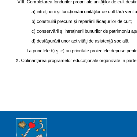
Completarea fondurilor proprii ale unităţilor de cult desti
a) intreţinerii şi funcţionării unităţilor de cult fără venitu
b) construirii precum şi reparării lăcaşurilor de cult;
c) conservării şi intreţinerii bunurilor de patrimoniu apar
d) desfăşurării unor activităţi de asistenţă socială.
La punctele b) şi c) au prioritate proiectele depuse pent
IX. Cofinanţarea programelor educaţionale organizate în partener