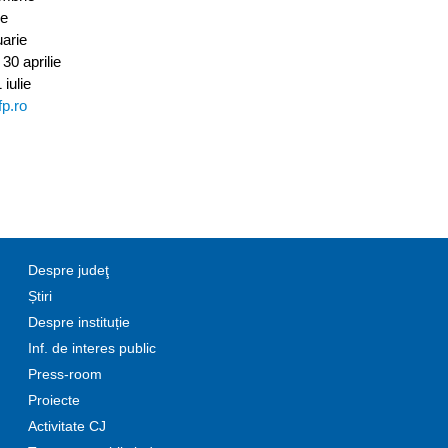
ie
uarie
30 aprilie
iulie
p.ro
Despre judeţ
Știri
Despre instituție
Inf. de interes public
Press-room
Proiecte
Activitate CJ