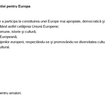
ctivi pentru Europa
 de a participa la constituirea unei Europe mai apropiate, democratică ş
oltând astfel cetăţenia Uniunii Europene;
mune, istorie şi cultură;
a Europeană;
tăţenilor europeni, respectându-se şi promovându-se diversitatea cultu
ultural.
 pentru amatori.