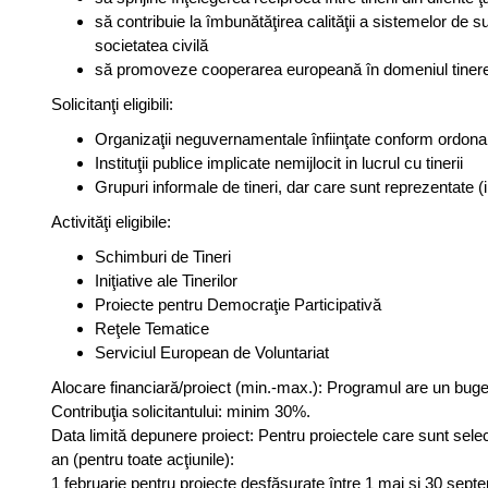
să contribuie la îmbunătăţirea calităţii a sistemelor de susţ
societatea civilă
să promoveze cooperarea europeană în domeniul tinere
Solicitanţi eligibili:
Organizaţii neguvernamentale înfiinţate conform ordonanţe
Instituţii publice implicate nemijlocit in lucrul cu tinerii
Grupuri informale de tineri, dar care sunt reprezentate (
Activităţi eligibile:
Schimburi de Tineri
Iniţiative ale Tinerilor
Proiecte pentru Democraţie Participativă
Reţele Tematice
Serviciul European de Voluntariat
Alocare financiară/proiect (min.-max.): Programul are un bug
Contribuţia solicitantului: minim 30%.
Data limită depunere proiect: Pentru proiectele care sunt selec
an (pentru toate acţiunile):
1 februarie pentru proiecte desfăşurate între 1 mai și 30 sept