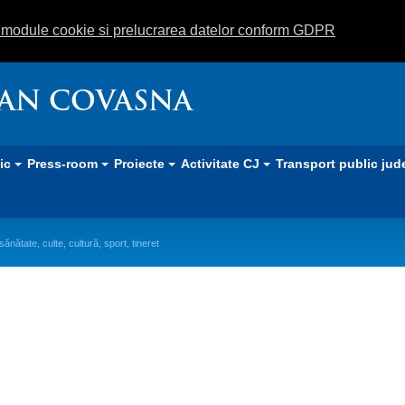
m module cookie si prelucrarea datelor conform GDPR
EAN COVASNA
lic
Press-room
Proiecte
Activitate CJ
Transport public jud
ănătate, culte, cultură, sport, tineret
culte, cultură, sport, tineret