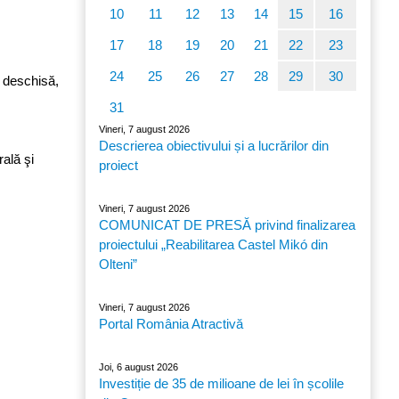
10
11
12
13
14
15
16
17
18
19
20
21
22
23
24
25
26
27
28
29
30
i deschisă,
31
Vineri, 7 august 2026
Descrierea obiectivului și a lucrărilor din
rală şi
proiect
Vineri, 7 august 2026
COMUNICAT DE PRESĂ privind finalizarea
proiectului „Reabilitarea Castel Mikó din
Olteni”
Vineri, 7 august 2026
Portal România Atractivă
Joi, 6 august 2026
Investiție de 35 de milioane de lei în școlile