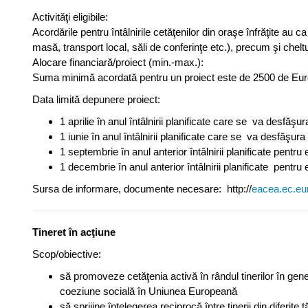
Activităţi eligibile:
Acordările pentru întâlnirile cetăţenilor din oraşe înfrăţite au
masă, transport local, săli de conferinţe etc.), precum şi cheltui
Alocare financiară/proiect (min.-max.):
Suma minimă acordată pentru un proiect este de 2500 de Eur
Data limită depunere proiect:
1 aprilie în anul întâlnirii planificate care se va desfăş
1 iunie în anul întâlnirii planificate care se va desfăşu
1 septembrie în anul anterior întâlnirii planificate pentr
1 decembrie în anul anterior întâlnirii planificate pentr
Sursa de informare, documente necesare:
http://
eacea.ec.eu
Tineret în acţiune
Scop/obiective:
să promoveze cetăţenia activă în rândul tinerilor în gener
coeziune socială în Uniunea Europeană
să sprijine înţelegerea reciprocă între tinerii din diferite ţ