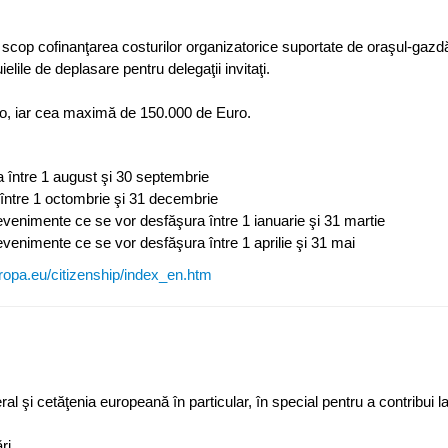
 ca scop cofinanţarea costurilor organizatorice suportate de oraşul-gazd
elile de deplasare pentru delegaţii invitaţi.
o, iar cea maximă de 150.000 de Euro.
ura între 1 august şi 30 septembrie
ra între 1 octombrie şi 31 decembrie
u evenimente ce se vor desfăşura între 1 ianuarie şi 31 martie
u evenimente ce se vor desfăşura între 1 aprilie şi 31 mai
ropa.eu/citizenship/index_en.htm
al şi cetăţenia europeană în particular, în special pentru a contribui 
ări