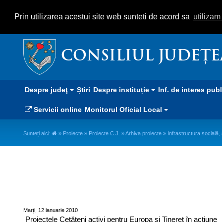
Prin utilizarea acestui site web sunteti de acord sa
utiliza
CONSILIUL JUDEȚ
Despre judeţ
Știri
Despre instituție
Inf. de interes pub
Servicii online
Monitorul Oficial Local
Sunteți aici:
»
Proiecte
»
Proiecte C.J.
»
Arhiva proiecte
» Infrastructura socială, s
Infrastructura socială, sănătate, 
Marți, 12 ianuarie 2010
Proiectele Cetăţeni activi pentru Europa și Tineret în acţiune