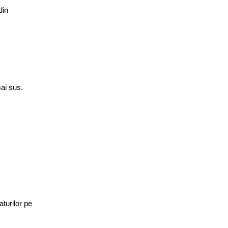
din
mai sus.
aturilor pe