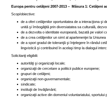
Europa pentru cetăţeni 2007-2013 – Măsura 1: Cetăţeni a
Scop/obiective:
de a oferi cetăţenilor oportunitatea de a interacţiona şi
unită şi îmbogăţită prin diversiatatea sa culturală, dezv
de a dezvolta o identitate europeană, bazată pe valori co
de a crea cetăţenilor un simt al apartenenţei la Uniune
de a spori gradul de toleranţă şi înţelegere în rândul ce
lingvistică şi contribuind în acelaşi timp la dialogul interc
Solicitanţi eligibili:
autorităţi şi organizaţii locale;
organizaţii de cercetare a politicii publice europene;
grupuri de cetăţeni;
organizaţii non-guvernamentale;
sindicate;
instituţii de învăţământ;
organizaţii active din domeniul voluntariatului, sportului