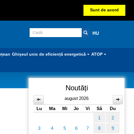
Sunt de acord
HU
ețean
Ghișeul unic de eficiență energetică
ATOP
Noutăți
august 2026
Lu
Ma
Mi
Jo
Vi
Sâ
Du
1
2
3
4
5
6
7
8
9