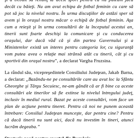
decât cu băieţi. Nu am avut echipa de fotbal feminin cu care să
pot să joc la nivelul nostru. În urma discuţiilor de astăzi sper să
avem şi în oraşul nostru măcar o echipă de fotbal feminin.
Aşa
cum a reieşit şi în urma consultării de la începutul acestui an,
tinerii sunt foarte deschişi la comunicare şi cu conducerea
oraşului, dar dacă văd că şi din partea Guvernului şi a
Ministerelor există un interes pentru categoria lor, cu siguranţă
vom putea avea o relaţie mai strânsă atât cu tinerii, cât şi cu
sportivii din oraşul nostru
”, a declarat Vargha Fruzsina.
La rândul său, vicepreşedintele Consiliului Judeţean, Jakab Barna,
a declarat:
„Bazându-ne pe consultările care au avut loc la Sfântu
Gheorghe şi Târgu Secuiesc, ne-am gândit că ar fi bine ca aceste
consultări ale tinerilor să fie extinse la nivelul întregului judeţ,
inclusiv în mediul rural. Bazat pe aceste consultări, vom face un
plan de acţiune pentru tineret. Pentru că noi ne punem această
întrebare: Consiliul Judeţean munceşte, dar pentru cine? Pentru
că dacă tinerii nu sunt aici, dacă nu investim în tineri, atunci
lucrăm degeaba.”