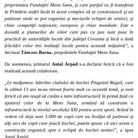
proprietatea Fundaţiei Mens Sana, şi care parţial va fi transferat
la Primărie astfel încât în acest complex să se construiască şi un
patinoar unde se pot organiza şi meciurile echipei de seniori, şi
chiar competiţii naţionale, europene şi chiar mondiale. Este o
dovadă a planurilor de viitor care pas cu pas sunt puse în
practică de autorităţile locale din judeţul Covasna şi încă o dată
felicitări celor trei instituţii locale pentru această iniţiativă”,
a
declarat
Tánczos Barna
, preşedintele Fundaţiei Mens Sana.
De asemenea, primarul
Antal Árpád
s-a declarat fericit că a fost
realizată această colaborare.
„Le mulţumesc liderilor clubului de hochei Pinguinii Regali, care
în ultimii 13 ani m-au stresat foarte mult cu această temă, şi sunt
fericit că am reuşit să creăm o mini infrastructură în primă fază cu
ajutorul celor de la Mens Sana, urmând să construim o
infrastructură la nivelul secolului XXI pentru acest sport. Având în
vedere că deja sunt 3.000 de copii care au învăţat să patineze şi
alţi zeci de copii care joacă hochei, putem spune că aici avem o
construcţie organică spre o echipă de hochei seniori”,
a spus
Antal Árpád.