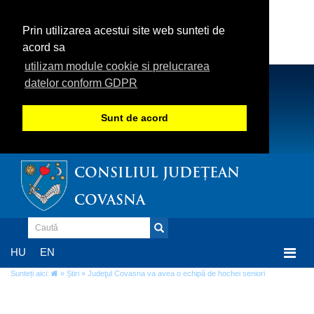
Prin utilizarea acestui site web sunteti de
acord sa
utilizam module cookie si prelucrarea
datelor conform GDPR
Sunt de acord
CONSILIUL JUDEȚEAN
COVASNA
Togg
HU
EN
navi
Sunteți aici:
»
Știri
» Judeţul Covasna va avea o echipă de hochei seniori
Judeţul Covasna va avea o echipă de