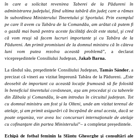
în care a solicitat revenirea Taberei de la Pădureni în
administrarea judeţului, fiind ultima tabără din judeţ care a rămas
în subordinea Ministerului Tineretului şi Sportului. Prin exemplul
pe care îl avem cu Tabăra de la Comandău, am arătat că putem fi
o gazdă mai bună pentru aceste facilităţi decât este statul, şi cred
că vom reuşi să facem lucruri importante şi cu Tabăra de la
Pădureni. Am primit promisiuni de la domnul ministru că în câteva
luni vom putea rezolva această problemă
”, a declarat
vicepreşedintele Consiliului Judeţean,
Jakab Barna.
La rândul său, preşedintele Consiliului Judeţean,
Tamás Sándor
, a
precizat că vineri au vizitat împreună Tabăra de la Pădureni. „
Este
deosebit de important ca această locație frumoasă să fie folosită
în beneficiul tineretului covăsnean, așa am procedat și cu taberele
din Zăbala și Comandău, le-am introdus în circuitul județean. Tot
cu domnul ministru am fost şi la Olteni, unde am vizitat terenul de
atelaje, şi am primit asigurări că începând de anul acesta, dacă se
poate organiza, vor avea loc concursuri internaţionale de atelaje
cu cofinanţare din partea Ministerului
”– a completat președintele.
Echipă de fotbal feminin la Sfântu Gheorghe şi consultări ale