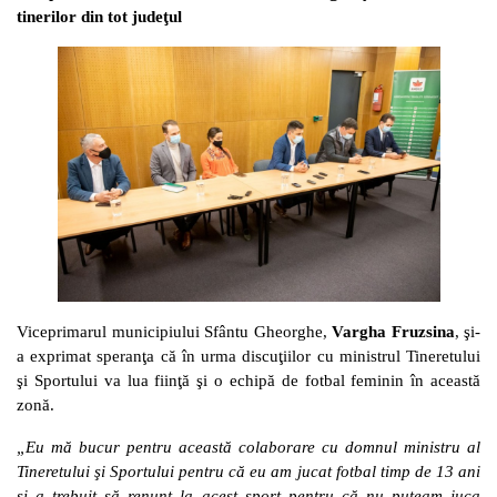
tinerilor din tot judeţul
Viceprimarul municipiului Sfântu Gheorghe,
Vargha Fruzsina
, şi-
a exprimat speranţa că în urma discuţiilor cu ministrul Tineretului
şi Sportului va lua fiinţă şi o echipă de fotbal feminin în această
zonă.
„Eu mă bucur pentru această colaborare cu domnul ministru al
Tineretului şi Sportului pentru că eu am jucat fotbal timp de 13 ani
şi a trebuit să renunţ la acest sport pentru că nu puteam juca