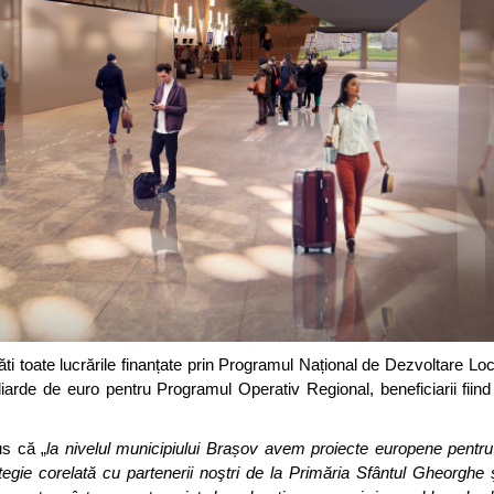
ăti toate lucrările finanțate prin Programul Național de Dezvoltare L
iarde de euro pentru Programul Operativ Regional, beneficiarii fiind
us că „
la nivelul municipiului Brașov avem proiecte europene pentru
ategie corelată cu partenerii noştri de la Primăria Sfântul Gheorghe ş