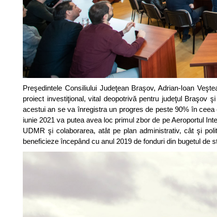
Preşedintele Consiliului Judeţean Braşov, Adrian-Ioan Veşte
proiect investiţional, vital deopotrivă pentru judeţul Braşov ş
acestui an se va înregistra un progres de peste 90% în ceea ce
iunie 2021 va putea avea loc primul zbor de pe Aeroportul Inter
UDMR şi colaborarea, atât pe plan administrativ, cât şi polit
beneficieze începând cu anul 2019 de fonduri din bugetul de st