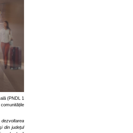
ocală (PNDL 1
 comunitățile
 dezvoltarea
i din judeţul