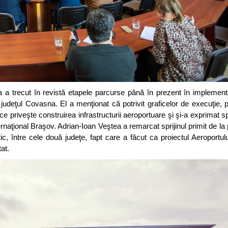
a a trecut în revistă etapele parcurse până în prezent în implemen
i judeţul Covasna. El a menţionat că potrivit graficelor de execuţie, p
 priveşte construirea infrastructurii aeroportuare şi şi-a exprimat s
naţional Braşov. Adrian-Ioan Veştea a remarcat sprijinul primit de la p
ic, între cele două judeţe, fapt care a făcut ca proiectul Aeroportu
at.