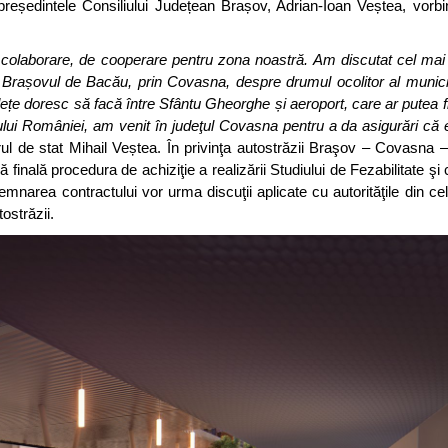
președintele Consiliului Județean Brașov, Adrian-Ioan Veștea, vorb
 colaborare, de cooperare pentru zona noastră. Am discutat cel mai
 Brașovul de Bacău, prin Covasna, despre drumul ocolitor al munici
e doresc să facă între Sfântu Gheorghe și aeroport, care ar putea fi 
lui României, am venit în judeţul Covasna pentru a da asigurări că 
ul de stat Mihail Veștea. În privinţa autostrăzii Braşov – Covasna 
ă finală procedura de achiziţie a realizării Studiului de Fezabilitate şi
area contractului vor urma discuţii aplicate cu autorităţile din cele
ostrăzii.