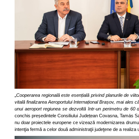
„
Cooperarea regională este esențială privind planurile de viito
vitală finalizarea Aeroportului Internațional Brașov, mai ales
unui aeroport regiunea se dezvoltă într-un perimetru de 60 de
conchis președintele Consiliului Județean Covasna, Tamás Sá
nu doar proiectele europene ce vizează modernizarea drumul
intenţia fermă a celor două administraţii judeţene de a reali