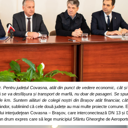
r. Pentru județul Covasna, atât din punct de vedere economic, cât și t
 că se va desfășura și transport de marfă, nu doar de pasageri. Se spun
 km. Suntem alături de colegii noștri din Brașov atât financiar, cât 
ndor, subliniind că cele două județe au mai multe proiecte comune.
ui interjudeţean Covasna – Braşov, care interconectează DN 13 și D
za un drum expres care să lege municipiul Sfântu Gheorghe de Aeroport