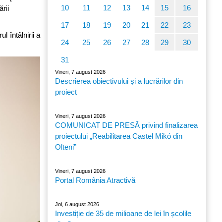
10
11
12
13
14
15
16
ării
17
18
19
20
21
22
23
 întâlnirii a
24
25
26
27
28
29
30
31
Vineri, 7 august 2026
Descrierea obiectivului și a lucrărilor din
proiect
Vineri, 7 august 2026
COMUNICAT DE PRESĂ privind finalizarea
proiectului „Reabilitarea Castel Mikó din
Olteni”
Vineri, 7 august 2026
Portal România Atractivă
Joi, 6 august 2026
Investiție de 35 de milioane de lei în școlile