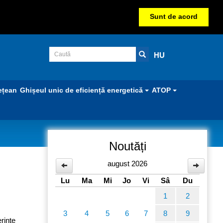
Sunt de acord
HU
ețean
Ghișeul unic de eficiență energetică
ATOP
Noutăți
august 2026
Lu
Ma
Mi
Jo
Vi
Sâ
Du
1
2
3
4
5
6
7
8
9
rinţe