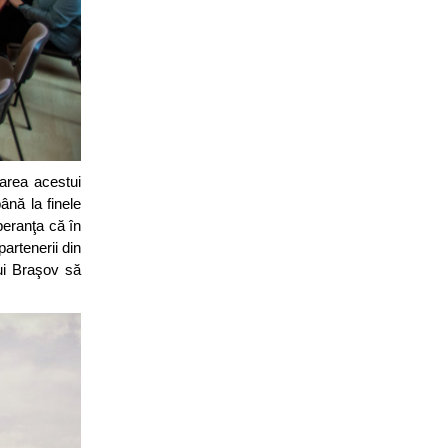
tarea acestui
ână la finele
peranţa că în
artenerii din
lui Braşov să