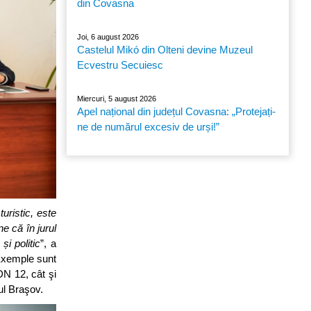
din Covasna
Joi, 6 august 2026
Castelul Mikó din Olteni devine Muzeul
Ecvestru Secuiesc
Miercuri, 5 august 2026
Apel național din județul Covasna: „Protejați-
ne de numărul excesiv de urși!”
uristic, este
e că în jurul
și politic
”, a
 Exemple sunt
N 12, cât şi
ul Braşov.