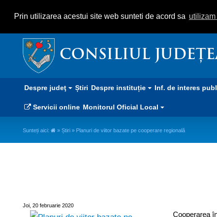
Prin utilizarea acestui site web sunteti de acord sa
utiliza
CONSILIUL JUDEȚ
Despre judeţ
Știri
Despre instituție
Inf. de interes pub
Servicii online
Monitorul Oficial Local
Sunteți aici:
»
Știri
» Planuri de viitor bazate pe cooperare regională
Planuri de viitor bazate pe coo
Joi, 20 februarie 2020
Cooperarea înt