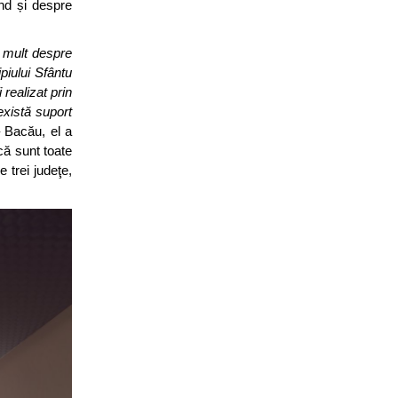
ind și despre
 mult despre
piului Sfântu
realizat prin
există suport
– Bacău, el a
 că sunt toate
 trei judeţe,