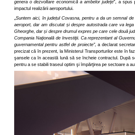
genera o dezvoltare economică a ambelor judeţe
”, a spus 
impactul realizării aeroportului.
„
Suntem aici, în județul Covasna, pentru a da un semnal de
aeroport, dar am discutat și despre autostrada care va lega
Gheorghe, dar și despre drumul expres pe care cele două județ
Compania Naţională de Investiţii. Ca reprezentant al Guvernu
guvernamental pentru astfel de proiecte”,
a declarat secretar
precizat că în prezent, la Ministerul Transporturilor este în faz
şansele ca în această lună să se încheie contractul. După semn
pentru a se stabili traseul optim şi împărţirea pe sectoare a aut