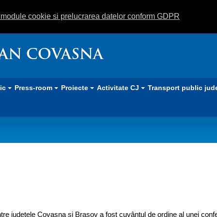
m module cookie si prelucrarea datelor conform GDPR
EAN COVASNA
lic
Press-room
Proiecte
Activitate CJ
Transport public jud
perare regională
re judeţele Covasna și Brașov a fost cuvântul de ordine al unei confe