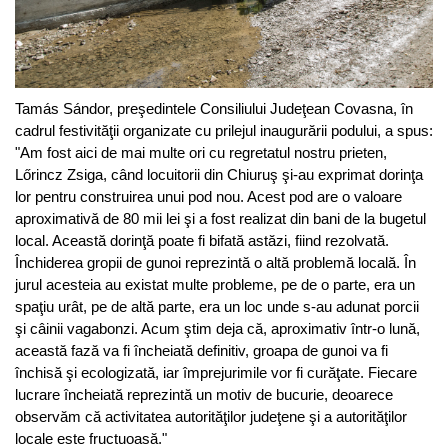
Tamás Sándor, preşedintele Consiliului Judeţean Covasna, în
cadrul festivităţii organizate cu prilejul inaugurării podului, a spus:
"Am fost aici de mai multe ori cu regretatul nostru prieten,
Lőrincz Zsiga, când locuitorii din Chiuruş şi-au exprimat dorinţa
lor pentru construirea unui pod nou. Acest pod are o valoare
aproximativă de 80 mii lei şi a fost realizat din bani de la bugetul
local. Această dorinţă poate fi bifată astăzi, fiind rezolvată.
Închiderea gropii de gunoi reprezintă o altă problemă locală. În
jurul acesteia au existat multe probleme, pe de o parte, era un
spaţiu urât, pe de altă parte, era un loc unde s-au adunat porcii
şi câinii vagabonzi. Acum ştim deja că, aproximativ într-o lună,
această fază va fi încheiată definitiv, groapa de gunoi va fi
închisă şi ecologizată, iar împrejurimile vor fi curăţate. Fiecare
lucrare încheiată reprezintă un motiv de bucurie, deoarece
observăm că activitatea autorităţilor judeţene şi a autorităţilor
locale este fructuoasă."