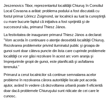
Jeszenovics Tibor, reprezentantul localităţii Chiuruş în Consiliul
Local Covasna a arătat: problema podului a fost discutată cu
fostul primar Lőrincz Zsigmond, iar localnicii au luat la cunoştinţă
cu mare bucurie faptul că iniţiativa a fost sprijinită şi de
succesorul său, primarul Thiesz János.
La festivitatea de inaugurare primarul Thiesz János a declarat:
"Vom acorda în continuare o atenţie deosebită localităţii Chiuruş.
Rezolvarea problemelor privind iluminatul public şi groapa de
gunoi sunt doar câteva puncte din lista care cuprinde problemele
localităţii ce vor găsi rezolvare în acest an: vom aranja şi
împrejurimile gropii de gunoi, este planificată şi asfaltarea
terenului."
Primarul a cerut localnicilor să continue semnalarea acelor
probleme în rezolvarea cărora autorităţile locale pot acorda
ajutor, având în vedere că dezvoltarea urbană poate fi eficientă
doar dacă problemele Chiuruşului sunt ridicate de cei care le
cunosc.