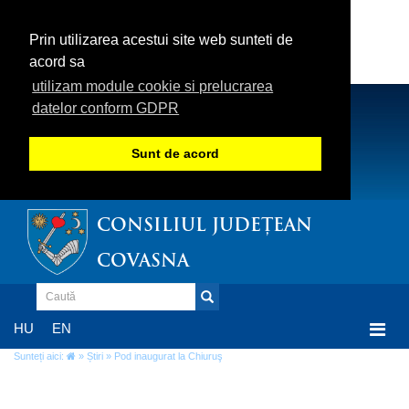
Prin utilizarea acestui site web sunteti de
acord sa
utilizam module cookie si prelucrarea
datelor conform GDPR
Sunt de acord
CONSILIUL JUDEȚEAN
COVASNA
Togg
HU
EN
navi
Sunteți aici:
»
Știri
» Pod inaugurat la Chiuruş
Pod inaugurat la Chiuruş