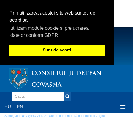
Prin utilizarea acestui site web sunteti de
acord sa
utilizam module cookie si prelucrarea
datelor conform GDPR
Sunt de acord
CONSILIUL JUDEȚEAN
COVASNA
Togg
HU
EN
navi
Sunteți aici:
»
Știri
» Ziua Sf. Ștefan comemorată cu focuri de veghe
Ziua Sf. Ștefan comemorată cu focuri de