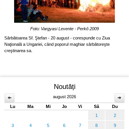
Foto: Vargyasi Levente - Perkő 2009
Sărbătoarea Sf. Ştefan - 20 august - corespunde cu Ziua
Naţională a Ungariei, când poporul maghiar sărbătoreşte
creştinarea sa.
Noutăți
august 2026
Lu
Ma
Mi
Jo
Vi
Sâ
Du
1
2
3
4
5
6
7
8
9