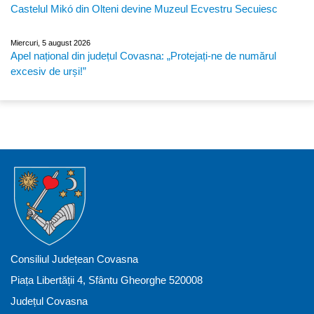
Castelul Mikó din Olteni devine Muzeul Ecvestru Secuiesc
Miercuri, 5 august 2026
Apel național din județul Covasna: „Protejați-ne de numărul
excesiv de urși!”
Consiliul Județean Covasna
Piața Libertății 4, Sfântu Gheorghe 520008
Județul Covasna