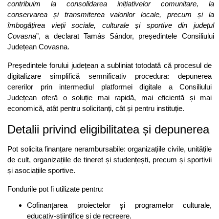
contribuim la consolidarea inițiativelor comunitare, la
conservarea și transmiterea valorilor locale, precum și la
îmbogățirea vieții sociale, culturale și sportive din județul
Covasna
”, a declarat Tamás Sándor, președintele Consiliului
Județean Covasna.
Președintele forului județean a subliniat totodată că procesul de
digitalizare simplifică semnificativ procedura: depunerea
cererilor prin intermediul platformei digitale a Consiliului
Județean oferă o soluție mai rapidă, mai eficientă și mai
economică, atât pentru solicitanți, cât și pentru instituție.
Detalii privind eligibilitatea și depunerea
Pot solicita finanțare nerambursabile: organizațiile civile, unitățile
de cult, organizațiile de tineret și studențești, precum și sportivii
și asociațiile sportive.
Fondurile pot fi utilizate pentru:
Cofinanţarea proiectelor şi programelor culturale,
educativ-ştiinţifice şi de recreere.