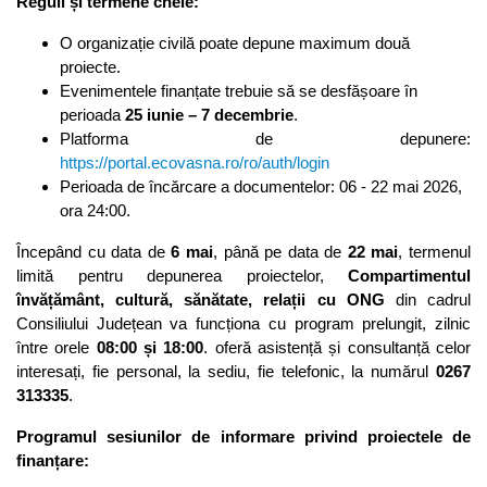
Reguli și termene cheie:
O organizație civilă poate depune maximum două
proiecte.
Evenimentele finanțate trebuie să se desfășoare în
perioada
25 iunie – 7 decembrie
.
Platforma de depunere:
https://portal.ecovasna.ro/ro/auth/login
Perioada de încărcare a documentelor: 06 - 22 mai 2026,
ora 24:00.
Începând cu data de
6 mai
, până pe data de
22 mai
, termenul
limită pentru depunerea proiectelor,
Compartimentul
învățământ, cultură, sănătate, relații cu ONG
din cadrul
Consiliului Județean va funcționa cu program prelungit, zilnic
între orele
08:00 și 18:00
. oferă asistență și consultanță celor
interesați, fie personal, la sediu, fie telefonic, la numărul
0267
313335
.
Programul sesiunilor de informare privind proiectele de
finanțare: