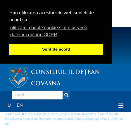
Prin utilizarea acestui site web sunteti de
acord sa
utilizam module cookie si prelucrarea
datelor conform GDPR
Sunt de acord
CONSILIUL JUDEȚEAN
COVASNA
Togg
HU
EN
navi
Sunteți aici:
»
Știri
» Apel de proiecte 2026: Consiliul Județean Covasna anunță
deschiderea sesiunii de finanțare nerambursabilă pentru organizații civile și unități de
cult