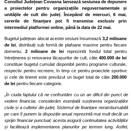
Consiliul Județean Covasna lansează sesiunea de depunere
a proiectelor pentru organizațiile neguvernamentale și
unitățile de cult din județ. Începând de miercuri, 6 mai,
cererile de finanțare pot fi transmise exclusiv prin
intermediul platformei online, până la data de 22 mai.
Bugetul județean alocat acestei sesiuni însumează
3,2 milioane
de lei
, distribuiți sub formă de plafoane maxime pentru fiecare
domeniu:
2 milioane de lei
reprezintă fondul total pentru
întreținerea și renovarea lăcașurilor de cult, câte
400.000 de lei
constituie bugetul cumulat disponibil pentru programe culturale,
respectiv pentru recreere, în timp ce pentru proiectele sportive
și cele de tineret este prevăzut un buget total de câte
200.000
de lei
pentru fiecare categorie.
„
În ciuda faptului că ne confruntăm cu un an dificil din punct de
vedere financiar, considerăm esențială susținerea organizațiilor
civile și a cultelor din județ. Sistemul de finanțare nerambursabilă
pe care îl punem la dispoziție anual reprezintă mai mult decât un
sprijin financiar punctual; acesta asigură continuitatea activităților
și facilitează implementarea planurilor pe termen lung. Astfel,