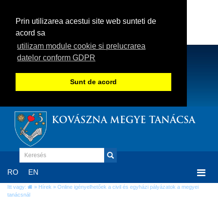
Prin utilizarea acestui site web sunteti de
acord sa
utilizam module cookie si prelucrarea
datelor conform GDPR
Sunt de acord
KOVÁSZNA MEGYE TANÁCSA
Togg
RO
EN
navi
Itt vagy:
»
Hírek
» Online igényelhetőek a civil és egyházi pályázatok a megyei
tanácsnál
Online igényelhetőek a civil és egyházi