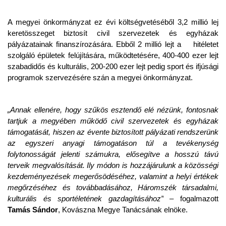
A megyei önkormányzat ez évi költségvetéséből 3,2 millió lej
keretösszeget biztosít civil szervezetek és egyházak
pályázatainak finanszírozására. Ebből 2 millió lejt a hitéletet
szolgáló épületek felújítására, működtetésére, 400-400 ezer lejt
szabadidős és kulturális, 200-200 ezer lejt pedig sport és ifjúsági
programok szervezésére szán a megyei önkormányzat.
„Annak ellenére, hogy szűkös esztendő elé nézünk, fontosnak
tartjuk a megyében működő civil szervezetek és egyházak
támogatását, hiszen az évente biztosított pályázati rendszerünk
az egyszeri anyagi támogatáson túl a tevékenység
folytonosságát jelenti számukra, elősegítve a hosszú távú
terveik megvalósítását. Ily módon is hozzájárulunk a közösségi
kezdeményezések megerősödéséhez, valamint a helyi értékek
megőrzéséhez és továbbadásához, Háromszék társadalmi,
kulturális és sportéletének gazdagításához”
– fogalmazott
Tamás Sándor
, Kovászna Megye Tanácsának elnöke.