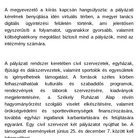
A megyevezető a kiírás kapcsán hangsúlyozta: a pályázati
kérelmek benyújtása idén virtuális térben, a megyei tanács
digitális ügyintézési felületén történik, ami jelentősen
egyszerűsíti a folyamatot, ugyanakkor gyorsabb, valamint
költséghatékony megoldást biztosít mind a pályázók, mind az
intézmény számára.
A pályázati rendszer keretében civil szervezetek, egyházak,
ifjúsági és diákszervezetek, valamint sportolók és egyesületek
is igényelhetnek támogatást. A források széles körben
felhasználhatóak kulturális és szabadidős programok,
rendezvények és táborok szervezésére, kiadványok
megjelentetésére, a Székely Ruházati Alap révén
hagyományőrzést szolgáló viselet elkészítésére, valamint
örökségvédelmi és sporttevékenységek finanszírozására,
továbbá egyházi ingatlanok karbantartására és felújítására
egyaránt. Egy civil szervezet két pályázatot nyújthat be. A
támogatott eseményeket június 25. és december 7. között kell
lebonyolítani.