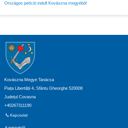
Országos petíció indult Kovászna megyéből
Kovászna Megye Tanácsa
Piața Libertății 4, Sfântu Gheorghe 520008
Județul Covasna
+40267311190
Kapcsolat
A megyéről