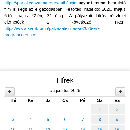
https://portal.ecovasna.ro/ro/auth/login
, ugyanitt három bemutató
film is segít az eligazodásban. Feltöltési határidő: 2026. május
6-tól május 22-én, 24 óráig. A pályázati kiírás részletei
elérhetőek a következő linken:
https://www.kvmt.ro/hu/palyazati-kiiras-a-2026-ev-
programjaira.html
.
Hírek
augusztus 2026
Hé
Ke
Sz
Cs
Pé
Sz
Va
1
2
3
4
5
6
7
8
9
10
11
12
13
14
15
16