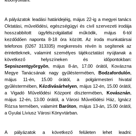
A pályázatok leadási határidejéig, május 22-ig a megyei tanács
Oktatási, művelődési, egészségügyi és civil szervezeti irodája
hosszabbított ügyfélszolgálattal működik, május 6-tól
kezdődően naponta 8-18 óra között. Az iroda munkatársai
telefonos (0267 313335) megkeresés révén is segítenek az
érintetteknek, valamint személyes tájékoztatást nyújtanak a
következő helyszíneken és időpontokban:
Sepsiszentgyörgyön
, május 8-án, 17.00 órától, Kovászna
Megye Tanácsának nagy gyűléstermében,
Bodzafordulón
,
május 11-én, 15.00 órától, a polgármesteri hivatal
gyűléstermében,
Kézdivásárhelyen
, május 12-én, 15.00 órától,
a Vigadó Művelődési Központ dísztermében,
Kovásznán
,
május 12-én, 13.00 órától, a Városi Művelődési Ház, Ignácz
Rózsa termében, valamint
Baróton
, május 13-án, 15.00 órától,
a Gyulai Líviusz Városi Könyvtárban.
A pályázatok a következő felületen lehet leadni: