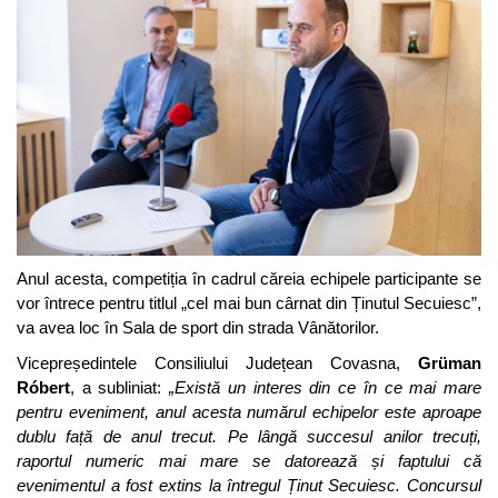
Anul acesta, competiția în cadrul căreia echipele participante se
vor întrece pentru titlul „cel mai bun cârnat din Ținutul Secuiesc”,
va avea loc în Sala de sport din strada Vânătorilor.
Vicepreședintele Consiliului Județean Covasna,
Grüman
Róbert
, a subliniat:
„Există un interes din ce în ce mai mare
pentru eveniment, anul acesta numărul echipelor este aproape
dublu față de anul trecut. Pe lângă succesul anilor trecuți,
raportul numeric mai mare se datorează și faptului că
evenimentul a fost extins la întregul Ținut Secuiesc. Concursul