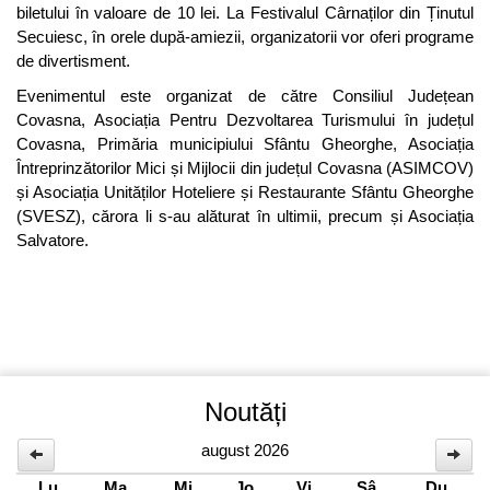
biletului în valoare de 10 lei. La Festivalul Cârnaților din Ținutul
Secuiesc, în orele după-amiezii, organizatorii vor oferi programe
de divertisment.
Evenimentul este organizat de către Consiliul Județean
Covasna, Asociația Pentru Dezvoltarea Turismului în județul
Covasna, Primăria municipiului Sfântu Gheorghe, Asociația
Întreprinzătorilor Mici și Mijlocii din județul Covasna (ASIMCOV)
și Asociația Unităților Hoteliere și Restaurante Sfântu Gheorghe
(SVESZ), cărora li s-au alăturat în ultimii, precum și Asociația
Salvatore.
Noutăți
august 2026
Lu
Ma
Mi
Jo
Vi
Sâ
Du