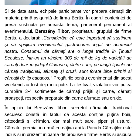
Și de data asta, echipele participante vor prepara cârnații din
materia primă asigurată de firma Bertis. În cadrul conferinței de
presă susținută pe această temă, partenerul permanent al
evenimentului,
Berszány Tibor
, proprietarul grupului de firme
Bertis, a declarat:
„Considerăm că este important să susținem
și să sprijinim evenimentul gastronomic legat de domeniul
nostru. Consumul de cârnați are o lungă tradiție în Ținutul
Secuiesc. Într-un an vindem 300 de mii de kg de varietăți de
cârnați doar în județul Covasna, dintre care, pe lângă tipurile de
cârnați tradiționali, afumați și cruzi, sunt forate bine primiți și
cârnații de tip cabanos.”
Pregătirile pentru evenimentul din acest
weekend au fost deja începute. La festival, vizitatorii vor putea
cumpăra 3-4 sortimente de cârnați prăjiți și carne, cârnați
proaspeți, respectiv preparate din carne afumate sau crude.
În opinia lui Berszány Tibor, secretul cârnatului tradițional
secuiesc constă în faptul că acesta conține puțină boia,
câteodată și chimion, dar mai mult sare, piper și usturoi.
Cârnatul premiat în urmă cu câţiva ani la Parada Cârnaţilor este
inclus și în prezent în gama de produse a firmei Bertis și asigură