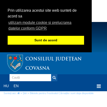
Prin utilizarea acestui site web sunteti de
acord sa
utilizam module cookie si prelucrarea
datelor conform GDPR
Sunt de acord
CONSILIUL JUDEȚEAN
COVASNA
Togg
HU
EN
navi
Sunteți aici:
»
Știri
» Biletele pentru Festivalul Cârnaților sunt deja disponibile
Biletele pentru Festivalul Cârnaților sunt