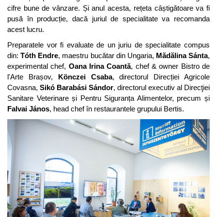
cifre bune de vânzare. Și anul acesta, rețeta câștigătoare va fi
pusă în producție, dacă juriul de specialitate va recomanda
acest lucru.
Preparatele vor fi evaluate de un juriu de specialitate compus
din:
Tóth Endre
, maestru bucătar din Ungaria,
M
ă
dălina Sánta
,
experimental chef,
Oana Irina Coantă
, chef & owner Bistro de
l'Arte Brașov,
Könczei Csaba
, directorul Direcției Agricole
Covasna,
Sikó Barabási Sándor
, directorul executiv al Direcţiei
Sanitare Veterinare și Pentru Siguranța Alimentelor, precum și
Falvai János
, head chef în restaurantele grupului Bertis.