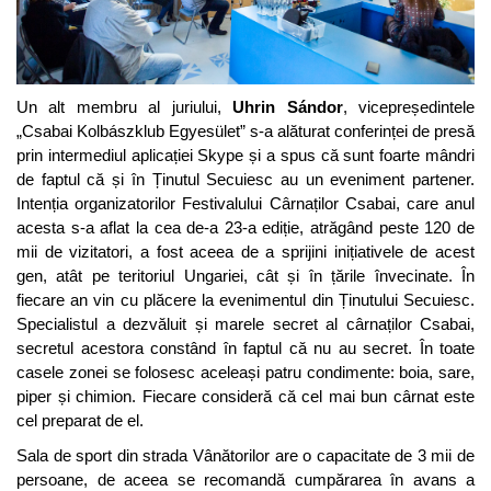
Un alt membru al juriului,
Uhrin
Sándor
, vicepreședintele
„Csabai Kolbászklub Egyesület” s-a alăturat conferinței de presă
prin intermediul aplicației Skype și a spus că sunt foarte mândri
de faptul că și în Ținutul Secuiesc au un eveniment partener.
Intenția organizatorilor Festivalului Cârnaților Csabai, care anul
acesta s-a aflat la cea de-a 23-a ediție, atrăgând peste 120 de
mii de vizitatori, a fost aceea de a sprijini inițiativele de acest
gen, atât pe teritoriul Ungariei, cât și în țările învecinate. În
fiecare an vin cu plăcere la evenimentul din Ținutului Secuiesc.
Specialistul a dezvăluit și marele secret al cârnaților Csabai,
secretul acestora constând în faptul că nu au secret. În toate
casele zonei se folosesc aceleași patru condimente: boia, sare,
piper și chimion. Fiecare consideră că cel mai bun cârnat este
cel preparat de el.
Sala de sport din strada Vânătorilor are o capacitate de 3 mii de
persoane, de aceea se recomandă cumpărarea în avans a