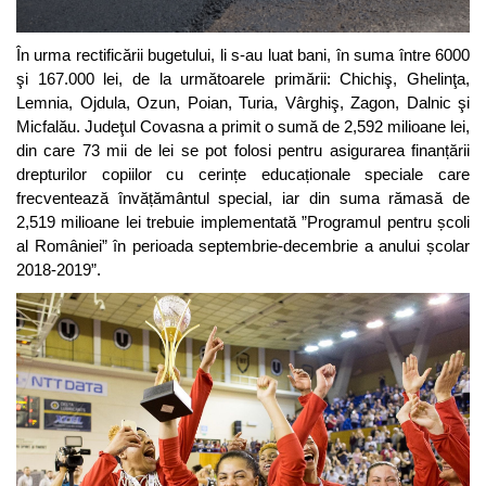
În urma rectificării bugetului, li s-au luat bani, în suma între 6000
şi 167.000 lei, de la următoarele primării: Chichiş, Ghelinţa,
Lemnia, Ojdula, Ozun, Poian, Turia, Vârghiş, Zagon, Dalnic şi
Micfalău. Judeţul Covasna a primit o sumă de 2,592 milioane lei,
din care 73 mii de lei se pot folosi pentru asigurarea finanțării
drepturilor copiilor cu cerințe educaționale speciale care
frecventează învățământul special, iar din suma rămasă de
2,519 milioane lei trebuie implementată ”Programul pentru școli
al României” în perioada septembrie-decembrie a anului școlar
2018-2019”.