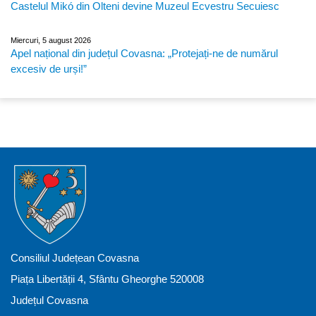
Castelul Mikó din Olteni devine Muzeul Ecvestru Secuiesc
Miercuri, 5 august 2026
Apel național din județul Covasna: „Protejați-ne de numărul
excesiv de urși!”
Consiliul Județean Covasna
Piața Libertății 4, Sfântu Gheorghe 520008
Județul Covasna