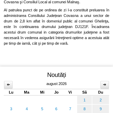
Covasna şi Consiliul Local al comunei Malnaş.
Al patrulea punct de pe ordinea de zi l-a constituit preluarea în
administrarea Consiliului Județean Covasna a unui sector de
drum de 2,8 km aflat în domeniul public al comunei Ghelinţa,
este în continuarea drumului judeţean DJ121F. Încadrarea
acestui drum comunal in categoria drumurilor judeţene a fost
necesară în vederea asigurării întreţinerii optime a acestuia atât
pe timp de iarnă, cât şi pe timp de vară.
Noutăți
august 2026
Lu
Ma
Mi
Jo
Vi
Sâ
Du
1
2
3
4
5
6
7
8
9