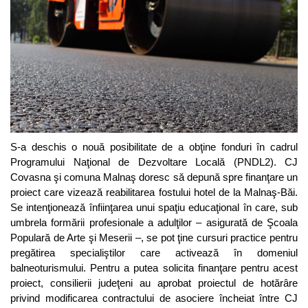
S-a deschis o nouă posibilitate de a obţine fonduri în cadrul
Programului Naţional de Dezvoltare Locală (PNDL2). CJ
Covasna şi comuna Malnaş doresc să depună spre finanţare un
proiect care vizează reabilitarea fostului hotel de la Malnaş-Băi.
Se intenţionează înfiinţarea unui spaţiu educaţional în care, sub
umbrela formării profesionale a adulţilor – asigurată de Şcoala
Populară de Arte şi Meserii –, se pot ţine cursuri practice pentru
pregătirea specialiştilor care activează în domeniul
balneoturismului. Pentru a putea solicita finanţare pentru acest
proiect, consilierii judeţeni au aprobat proiectul de hotărâre
privind modificarea contractului de asociere încheiat între CJ