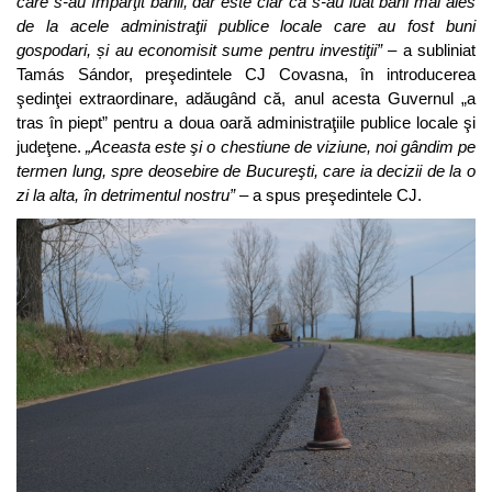
care s-au împărţit banii, dar este clar că s-au luat bani mai ales
de la acele administraţii publice locale care au fost buni
gospodari, și au economisit sume pentru investiţii”
– a subliniat
Tamás Sándor, preşedintele CJ Covasna, în introducerea
şedinţei extraordinare, adăugând că, anul acesta Guvernul „a
tras în piept” pentru a doua oară administraţiile publice locale şi
judeţene.
„Aceasta este şi o chestiune de viziune, noi gândim pe
termen lung, spre deosebire de Bucureşti, care ia decizii de la o
zi la alta, în detrimentul nostru”
– a spus preşedintele CJ.