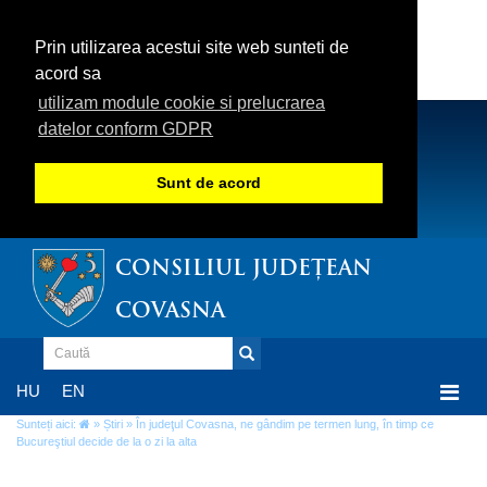
Prin utilizarea acestui site web sunteti de
acord sa
utilizam module cookie si prelucrarea
datelor conform GDPR
Sunt de acord
CONSILIUL JUDEȚEAN
COVASNA
Togg
HU
EN
navi
Sunteți aici:
»
Știri
» În judeţul Covasna, ne gândim pe termen lung, în timp ce
Bucureştiul decide de la o zi la alta
În judeţul Covasna, ne gândim pe termen