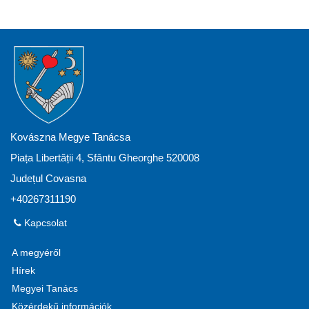
Kovászna Megye Tanácsa
Piața Libertății 4, Sfântu Gheorghe 520008
Județul Covasna
+40267311190
Kapcsolat
A megyéről
Hírek
Megyei Tanács
Közérdekű információk