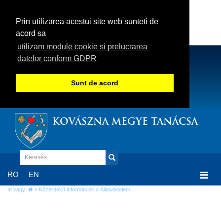
Prin utilizarea acestui site web sunteti de
acord sa
utilizam module cookie si prelucrarea
datelor conform GDPR
Sunt de acord
KOVÁSZNA MEGYE TANÁCSA
Togg
RO
EN
navi
Itt vagy:
»
Közérdekű információk
» Állatvédelem
Állatvédelem