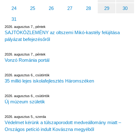
24
25
26
27
28
29
30
31
2026. augusztus 7., péntek
SAJTÓKÖZLEMÉNY az oltszemi Mikó-kastély felújítása
pályázat befejezésőről
2026. augusztus 7., péntek
Vonzó Románia portál
2026. augusztus 6., csütörtök
35 millió lejes iskolafejlesztés Háromszéken
2026. augusztus 6., csütörtök
Új múzeum születik
2026. augusztus 5., szerda
Védelmet kérünk a túlszaporodott medveállomány miatt –
Országos petíció indult Kovászna megyéből