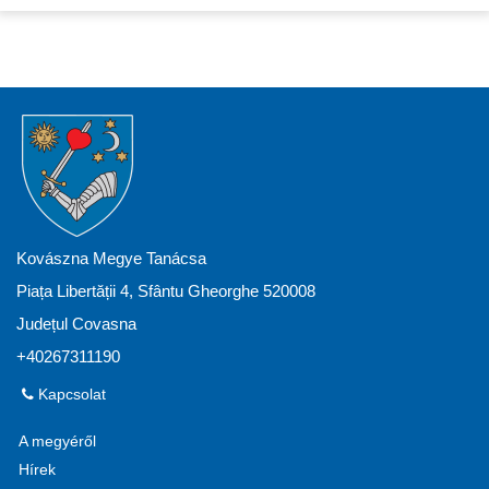
Kovászna Megye Tanácsa
Piața Libertății 4, Sfântu Gheorghe 520008
Județul Covasna
+40267311190
Kapcsolat
A megyéről
Hírek