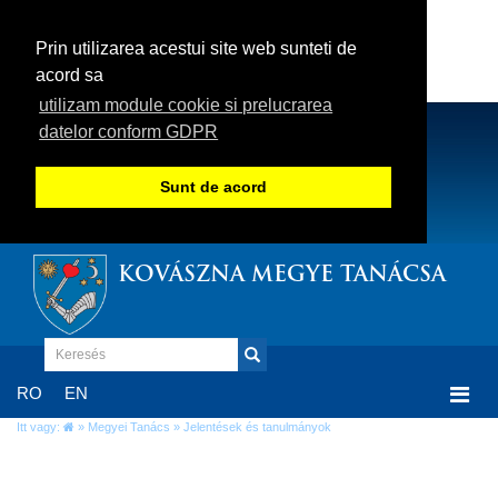
Prin utilizarea acestui site web sunteti de
acord sa
utilizam module cookie si prelucrarea
datelor conform GDPR
Sunt de acord
KOVÁSZNA MEGYE TANÁCSA
Togg
RO
EN
navi
Itt vagy:
»
Megyei Tanács
» Jelentések és tanulmányok
Jelentések és tanulmányok