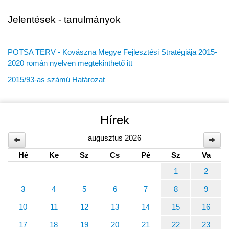
Jelentések - tanulmányok
POTSA TERV - Kovászna Megye Fejlesztési Stratégiája 2015-
2020 román nyelven megtekinthető itt
2015/93-as számú Határozat
Hírek
augusztus 2026
Hé
Ke
Sz
Cs
Pé
Sz
Va
1
2
3
4
5
6
7
8
9
10
11
12
13
14
15
16
17
18
19
20
21
22
23