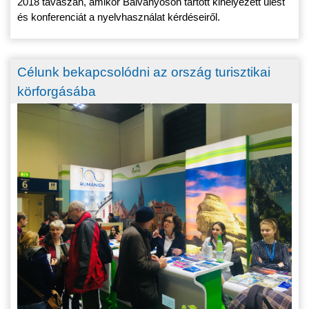
2018 tavaszán, amikor Bálványoson tartott kihelyezett ülést
és konferenciát a nyelvhasználat kérdéseiről.
Célunk bekapcsolódni az ország turisztikai
körforgásába