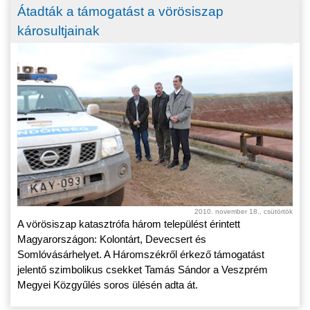
Átadták a támogatást a vörösiszap
károsultjainak
2010. november 18., csütörtök
A vörösiszap katasztrófa három települést érintett
Magyarországon: Kolontárt, Devecsert és
Somlóvásárhelyet. A Háromszékről érkező támogatást
jelentő szimbolikus csekket Tamás Sándor a Veszprém
Megyei Közgyűlés soros ülésén adta át.