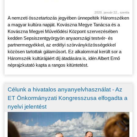
2020. január 22., szerda
A nemzeti összetartozás jegyében ünnepelték Háromszéken
a magyar kultúra napját. Kovászna Megye Tanácsa és a
Kovászna Megyei Művelődési Központ szervezésében
kedden Sepsiszentgyörgyön anyaországi testvér- és
partnermegyékkel, az erdélyi szórványközösségekkel
közösen tartottak gálaműsort. Ez alkalommal került sor a
Háromszék kultúrájáért díj átadására is, idén Albert Ernő
néprajzkutató kapta a rangos kitüntetést.
Célunk a hivatalos anyanyelvhasználat - Az
ET Önkormányzati Kongresszusa elfogadta a
nyelvi jelentést