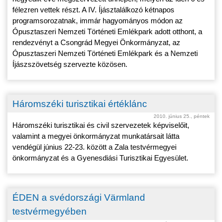
félezren vettek részt. A IV. Íjásztalálkozó kétnapos
programsorozatnak, immár hagyományos módon az
Ópusztaszeri Nemzeti Történeti Emlékpark adott otthont, a
rendezvényt a Csongrád Megyei Önkormányzat, az
Ópusztaszeri Nemzeti Történeti Emlékpark és a Nemzeti
Íjászszövetség szervezte közösen.
Háromszéki turisztikai értéklánc
2010. június 25., péntek
Háromszéki turisztikai és civil szervezetek képviselőit,
valamint a megyei önkormányzat munkatársait látta
vendégül június 22-23. között a Zala testvérmegyei
önkormányzat és a Gyenesdiási Turisztikai Egyesület.
ÉDEN a svédországi Värmland
testvérmegyében