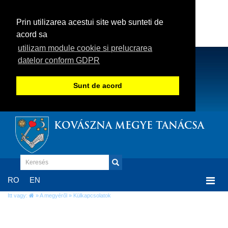
Prin utilizarea acestui site web sunteti de
acord sa
utilizam module cookie si prelucrarea
datelor conform GDPR
Sunt de acord
KOVÁSZNA MEGYE TANÁCSA
Togg
RO
EN
navi
Itt vagy:
»
A megyéről
» Külkapcsolatok
Külkapcsolatok