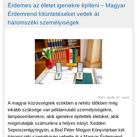
Érdemes az életet igenekre építeni – Magyar
Érdemrend kitüntetéseket vettek át
háromszéki személyiségek
2021. április 20., kedd
A magyar közösségnek ezekben a nehéz időkben még
inkább szüksége van példamutató személyiségekre,
lámpásemberekre, akik igenekre építették életüket, akik
megmutatják számunkra a helyes irányt. Kedden
Sepsiszentgyörgyön, a Bod Péter Megyei Könyvtárban két
háromszéki személyiség vehette át a Magyar Érdemrend