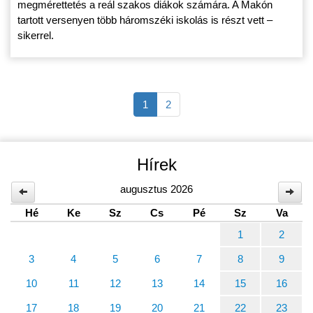
megmérettetés a reál szakos diákok számára. A Makón
tartott versenyen több háromszéki iskolás is részt vett –
sikerrel.
1
2
Hírek
augusztus 2026
Hé
Ke
Sz
Cs
Pé
Sz
Va
1
2
3
4
5
6
7
8
9
10
11
12
13
14
15
16
17
18
19
20
21
22
23