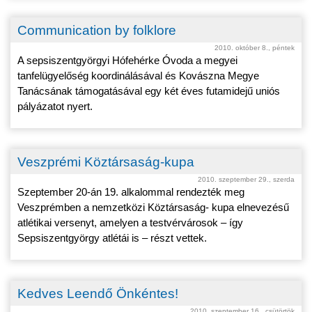
Communication by folklore
2010. október 8., péntek
A sepsiszentgyörgyi Hófehérke Óvoda a megyei
tanfelügyelőség koordinálásával és Kovászna Megye
Tanácsának támogatásával egy két éves futamidejű uniós
pályázatot nyert.
Veszprémi Köztársaság-kupa
2010. szeptember 29., szerda
Szeptember 20-án 19. alkalommal rendezték meg
Veszprémben a nemzetközi Köztársaság- kupa elnevezésű
atlétikai versenyt, amelyen a testvérvárosok – így
Sepsiszentgyörgy atlétái is – részt vettek.
Kedves Leendő Önkéntes!
2010. szeptember 16., csütörtök