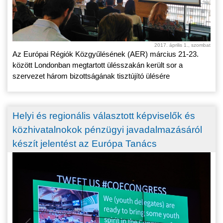
2017. április 1., szombat
Az Európai Régiók Közgyűlésének (AER) március 21-23.
között Londonban megtartott ülésszakán került sor a
szervezet három bizottságának tisztújító ülésére
Helyi és regionális választott képviselők és
közhivatalnokok pénzügyi javadalmazásáról
készít jelentést az Európa Tanács