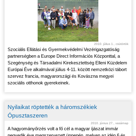
2010. július 1., csütörtök
Szociális Ellátási és Gyermekvédelmi Vezérigazgatóság
partnerségben a Europe Direct Információs Központtal, a
Szegénység és Társadalmi Kirekesztettség Elleni Küzdelem
Európai Éve alkalmával július 4-11. között nemzetközi tábort
szervez francia, magyarországi és Kovászna megyei
szociális otthonok gyerekeinek.
Nyilaikat röptették a háromszékiek
Ópusztaszeren
2010. június 27., vasárnap
A hagyományőrzés volt a fő cél a magyar íjászat immár
negyedik éve megszervezett ünnepén, melyen az idén 6 és