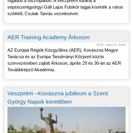
fogadott a főszínpadon. A veszprémi futókat a
sepsiszentgyörgyi Gáll Lajos Futókör tagjai kísérték a város
szélétől, Csutak Tamás vezetésével.
AER Training Academy Árkoson
2010. május 4., kedd
AZ Európai Régiók Közgyűlése (AER), Kovászna Megye
Tanácsa és az Európa Tanulmányi Központ közös
szervezésében zajlott Árkoson, április 29 és 30-án az AER
Továbbképző Akadémia.
Veszprém –Kovászna jubileum a Szent
György Napok keretében