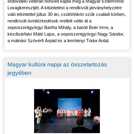
erdővidéki veterán honvéd kapta meg a Magyar Érdemrend
Lovagkeresztjét. A kitüntetést a rendkívüli járványhelyzetre
való tekintettel július 30-án, csütörtökön szűk családi körben,
rendkívüli óvintézkedések mellett vette át a
sepsiszentgyörgyi Bartha Mihály, a baróti Boér Imre, a
kézdisárfalvi Máté Lajos, a sepsiszentgyörgyi Nagy Sándor,
a málnási Szövérfi Árpád és a lemhényi Tódor Antal.
Magyar kultúra napja az összetartozás
jegyében