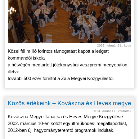
2017. február 21., kedd
Közel fél millió forintos támogatást kapott a leégett
kommandói iskola
a hétvégén megtartott jótékonysági veszprémi megyebálon,
illetve
további 500 ezer forintot a Zala Megyei Közgyűléstől.
Közös értékeink – Kovászna és Heves megye
2013. január 17., csütörtök
Kovászna Megye Tanácsa és Heves Megye Közgyűlése
2002. március 10-én kötött együttműködési megállapodást,
2012-ben új, hagyományteremtő programok indultak.