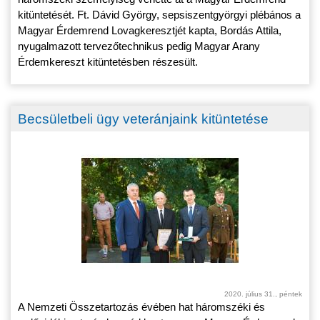
kitüntetését. Ft. Dávid György, sepsiszentgyörgyi plébános a
Magyar Érdemrend Lovagkeresztjét kapta, Bordás Attila,
nyugalmazott tervezőtechnikus pedig Magyar Arany
Érdemkereszt kitüntetésben részesült.
Becsületbeli ügy veteránjaink kitüntetése
2020. július 31., péntek
A Nemzeti Összetartozás évében hat háromszéki és