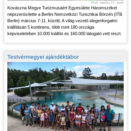
2018. március 13., kedd
Kovászna Megye Turizmusáért Egyesülete Háromszéket
népszerűsítette a Berlini Nemzetközi Turisztikai Börzén (ITB
Berlin) március 7-11. között. A világ vezető idegenforgalmi
kiállításán 5 kontinens, több mint 180 országa
képviseletében 10.000 kiállító és 160.000 látogató vett részt.
Testvérmegyei ajándéktábor