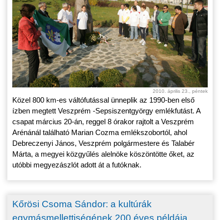
2010. április 23., péntek
Közel 800 km-es váltófutással ünneplik az 1990-ben első
ízben megtett Veszprém -Sepsiszentgyörgy emlékfutást. A
csapat március 20-án, reggel 8 órakor rajtolt a Veszprém
Arénánál található Marian Cozma emlékszobortól, ahol
Debreczenyi János, Veszprém polgármestere és Talabér
Márta, a megyei közgyűlés alelnöke köszöntötte őket, az
utóbbi megyezászlót adott át a futóknak.
Kőrösi Csoma Sándor: a kultúrák
egymásmellettiségének 200 éves példája