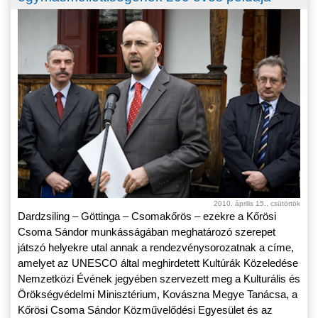
2010. április 15., csütörtök
Dardzsiling – Göttinga – Csomakőrös – ezekre a Kőrösi
Csoma Sándor munkásságában meghatározó szerepet
játszó helyekre utal annak a rendezvénysorozatnak a címe,
amelyet az UNESCO által meghirdetett Kultúrák Közeledése
Nemzetközi Évének jegyében szervezett meg a Kulturális és
Örökségvédelmi Minisztérium, Kovászna Megye Tanácsa, a
Kőrösi Csoma Sándor Közművelődési Egyesület és az