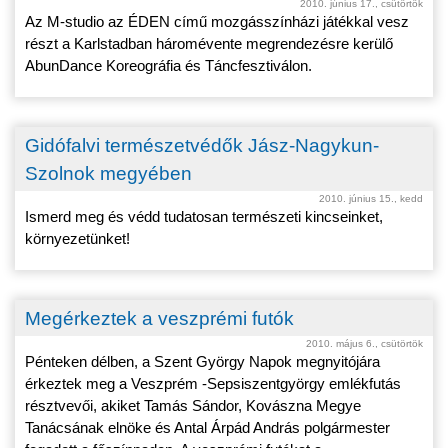
2010. június 17., csütörtök
Az M-studio az ÉDEN című mozgásszínházi játékkal vesz
részt a Karlstadban háromévente megrendezésre kerülő
AbunDance Koreográfia és Táncfesztiválon.
Gidófalvi természetvédők Jász-Nagykun-
Szolnok megyében
2010. június 15., kedd
Ismerd meg és védd tudatosan természeti kincseinket,
környezetünket!
Megérkeztek a veszprémi futók
2010. május 6., csütörtök
Pénteken délben, a Szent György Napok megnyitójára
érkeztek meg a Veszprém -Sepsiszentgyörgy emlékfutás
résztvevői, akiket Tamás Sándor, Kovászna Megye
Tanácsának elnöke és Antal Árpád András polgármester