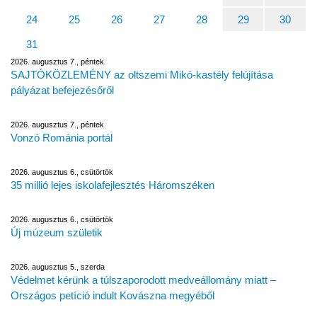
24
25
26
27
28
29
30
31
2026. augusztus 7., péntek
SAJTÓKÖZLEMÉNY az oltszemi Mikó-kastély felújítása
pályázat befejezésőről
2026. augusztus 7., péntek
Vonzó Románia portál
2026. augusztus 6., csütörtök
35 millió lejes iskolafejlesztés Háromszéken
2026. augusztus 6., csütörtök
Új múzeum születik
2026. augusztus 5., szerda
Védelmet kérünk a túlszaporodott medveállomány miatt –
Országos petíció indult Kovászna megyéből