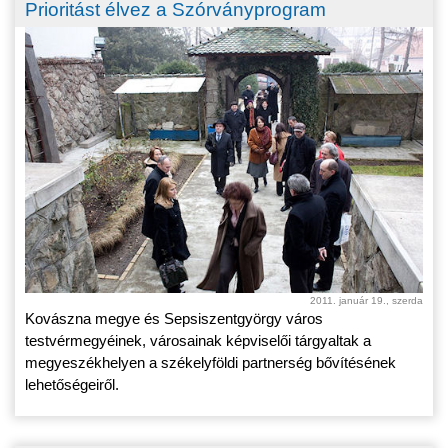
Prioritást élvez a Szórványprogram
2011. január 19., szerda
Kovászna megye és Sepsiszentgyörgy város
testvérmegyéinek, városainak képviselői tárgyaltak a
megyeszékhelyen a székelyföldi partnerség bővítésének
lehetőségeiről.