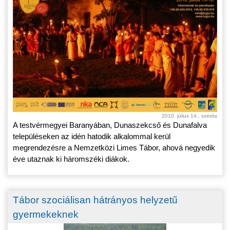
2010. július 14., szerda
A testvérmegyei Baranyában, Dunaszekcső és Dunafalva
településeken az idén hatodik alkalommal kerül
megrendezésre a Nemzetközi Limes Tábor, ahová negyedik
éve utaznak ki háromszéki diákok.
Tábor szociálisan hátrányos helyzetű
gyermekeknek