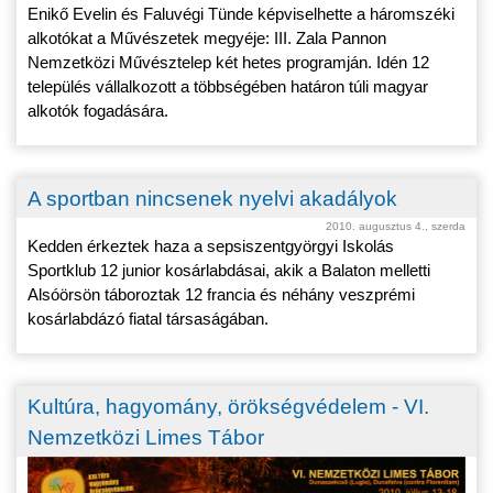
Enikő Evelin és Faluvégi Tünde képviselhette a háromszéki
alkotókat a Művészetek megyéje: III. Zala Pannon
Nemzetközi Művésztelep két hetes programján. Idén 12
település vállalkozott a többségében határon túli magyar
alkotók fogadására.
A sportban nincsenek nyelvi akadályok
2010. augusztus 4., szerda
Kedden érkeztek haza a sepsiszentgyörgyi Iskolás
Sportklub 12 junior kosárlabdásai, akik a Balaton melletti
Alsóörsön táboroztak 12 francia és néhány veszprémi
kosárlabdázó fiatal társaságában.
Kultúra, hagyomány, örökségvédelem - VI.
Nemzetközi Limes Tábor