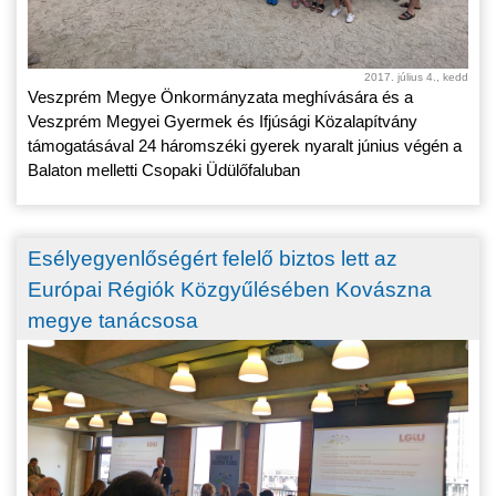
2017. július 4., kedd
Veszprém Megye Önkormányzata meghívására és a
Veszprém Megyei Gyermek és Ifjúsági Közalapítvány
támogatásával 24 háromszéki gyerek nyaralt június végén a
Balaton melletti Csopaki Üdülőfaluban
Esélyegyenlőségért felelő biztos lett az
Európai Régiók Közgyűlésében Kovászna
megye tanácsosa