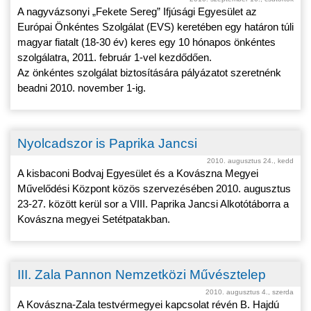
A nagyvázsonyi „Fekete Sereg” Ifjúsági Egyesület az
Európai Önkéntes Szolgálat (EVS) keretében egy határon túli
magyar fiatalt (18-30 év) keres egy 10 hónapos önkéntes
szolgálatra, 2011. február 1-vel kezdődően.
Az önkéntes szolgálat biztosítására pályázatot szeretnénk
beadni 2010. november 1-ig.
Nyolcadszor is Paprika Jancsi
2010. augusztus 24., kedd
A kisbaconi Bodvaj Egyesület és a Kovászna Megyei
Művelődési Központ közös szervezésében 2010. augusztus
23-27. között kerül sor a VIII. Paprika Jancsi Alkotótáborra a
Kovászna megyei Setétpatakban.
III. Zala Pannon Nemzetközi Művésztelep
2010. augusztus 4., szerda
A Kovászna-Zala testvérmegyei kapcsolat révén B. Hajdú