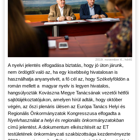
2019. november 4., hétfő
A nyelvi jelentés elfogadása biztatás, hogy jó úton járunk,
nem ördögtől való az, ha egy kisebbség hivatalosan is
használhatja anyanyelvét, a fő cél az, hogy Székelyföldön a
román mellett a magyar nyelv is legyen hivatalos,
hangsúlyozták Kovászna Megye Tanácsának vezetői hétfői
sajtótájékoztatójukon, amelyen hírül adták, hogy október
végén, az őszi plenáris ülésen az Európa Tanács Helyi és
Regionális Önkormányzatok Kongresszusa elfogadta a
Nyelvhasználat a helyi és regionális önkormányzatokban
című jelentést. A dokumentum elkészítését az ET
testületének önkormányzati szakbizottsága kezdeményezte