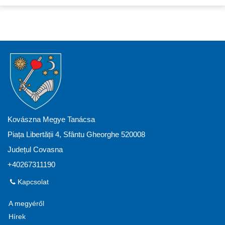
Kovászna Megye Tanácsa
Piața Libertății 4, Sfântu Gheorghe 520008
Județul Covasna
+40267311190
Kapcsolat
A megyéről
Hírek