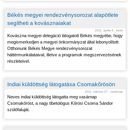
Békés megyei rendezvénysorozat alapötlete
segítheti a kovásznaiakat
2011. április 5., kedd
Kovászna megyei delegáció látogatott Békés megyébe, hogy
megismerkedjen a megyei önkormányzat által lebonyolított
Otthonunk Békés Megye rendezvénysorozat
háttérmunkálataival, illetve a programok megszervezésének
részleteivel.
Indiai küldöttség látogatása Csomakőrösön
2011. március 27., vasárnap
Neves indiai küldöttség látogatta meg vasárnap
Csomakőröst, a nagy tibetológus Kőrösi Csoma Sándor
szülőfaluját.