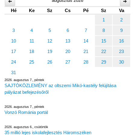
augusztus 2026
Hé
Ke
Sz
Cs
Pé
Sz
Va
1
2
3
4
5
6
7
8
9
10
11
12
13
14
15
16
17
18
19
20
21
22
23
24
25
26
27
28
29
30
31
2026. augusztus 7., péntek
SAJTÓKÖZLEMÉNY az oltszemi Mikó-kastély felújítása
pályázat befejezésőről
2026. augusztus 7., péntek
Vonzó Románia portál
2026. augusztus 6., csütörtök
35 millió lejes iskolafejlesztés Háromszéken