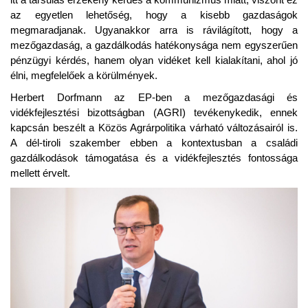
az egyetlen lehetőség, hogy a kisebb gazdaságok
megmaradjanak. Ugyanakkor arra is rávilágított, hogy a
mezőgazdaság, a gazdálkodás hatékonysága nem egyszerűen
pénzügyi kérdés, hanem olyan vidéket kell kialakítani, ahol jó
élni, megfelelőek a körülmények.
Herbert Dorfmann az EP-ben a mezőgazdasági és
vidékfejlesztési bizottságban (AGRI) tevékenykedik, ennek
kapcsán beszélt a Közös Agrárpolitika várható változásairól is.
A dél-tiroli szakember ebben a kontextusban a családi
gazdálkodások támogatása és a vidékfejlesztés fontossága
mellett érvelt.