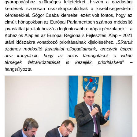
gyarapodáshoz szükséges feltételeket, hiszen a gazdasági
kérdések szorosan összekapcsolódnak a kisebbségvédelmi
kérdésekkel. Sógor Csaba kiemelte: ezért volt fontos, hogy az
elmúlt hónapokban az Európai Parlamentben számos módosító
javaslattal járultak hozzá a legfontosabb európai pénzalapok – a
Kohéziós Alap és az Európai Regionális Fejlesztési Alap – 2021
utáni időszakra vonatkozó prioritásainak kijelöléséhez. „
Sikerült
számos módosító javaslatot elfogadtatnunk, amelyek éppen
arra irányulnak, hogy az uniós támogatások a vidéki
térségek felzárkóztatását is kezeljék prioritásként
” –
hangsúlyozta.