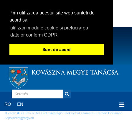
Prin utilizarea acestui site web sunteti de
acord sa
utilizam module cookie si prelucrarea
datelor conform GDPR
Sunt de acord
KOVÁSZNA MEGYE TANÁCSA
Togg
RO
EN
navi
Itt vagy:
»
Hírek
» Dél-Tirol mintarégió Székelyföld számára - Herbert Dorfmann
Sepsiszentgyörgyön
Dél-Tirol mintarégió Székelyföld számára -