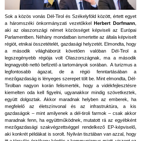
Sok a közös vonás Dél-Tirol és Székelyföld között, értett egyet
a háromszéki önkormányzati vezetőkkel
Herbert Dorfmann
,
aki az olaszországi német közösséget képviseli az Európai
Parlamentben. Néhány mondatban ismertette az általa képviselt
régiót, etnikai összetételét, gazdasági helyzetét. Elmondta, hogy
a második világháborút követően valóban Dél-Tirol a
legszegényebb régiója volt Olaszországnak, ma a második
legnagyobb nettó befizető a tartományok sorában. A turizmus a
legfontosabb ágazat, de a régió fenntartásában a
mezőgazdaság is lényeges szerepet tölt be. Mint elmondta, Dél-
Tirolban nagyon korán felismerték, hogy a vidékfejlesztésre
kiemelten oda kell figyelni, ugyanakkor mindig szövetkeztek,
együtt dolgoztak. Akkor maradnak helyben az emberek, ha
megfelelő az életszínvonal és az infrastruktúra, a kis
gazdaságok – mint amilyenek a dél-tiroli farmok – csak akkor
maradnak fenn, ha együttműködnek, mutatott rá az egyébként
mezőgazdasági szakvégzettséggel rendelkező EP-képviselő,
aki konkrét példákat is sorolt. Nyilván tisztában van azzal, hogy
itt a társulás érzékeny kérdés a kommunizmus miatt, viszont ez