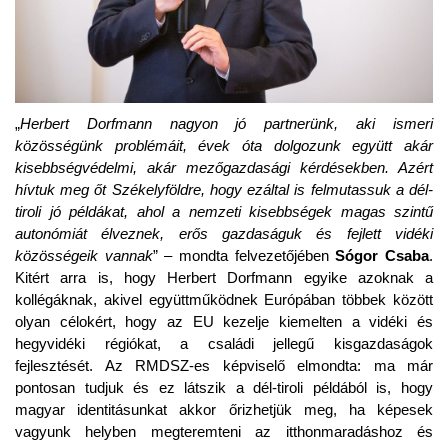
„
Herbert Dorfmann nagyon jó partnerünk, aki ismeri
közösségünk problémáit, évek óta dolgozunk együtt akár
kisebbségvédelmi, akár mezőgazdasági kérdésekben. Azért
hívtuk meg őt Székelyföldre, hogy ezáltal is felmutassuk a dél-
tiroli jó példákat, ahol a nemzeti kisebbségek magas szintű
autonómiát élveznek, erős gazdaságuk és fejlett vidéki
közösségeik vannak
” – mondta felvezetőjében
Sógor Csaba
.
Kitért arra is, hogy Herbert Dorfmann egyike azoknak a
kollégáknak, akivel együttműködnek Európában többek között
olyan célokért, hogy az EU kezelje kiemelten a vidéki és
hegyvidéki régiókat, a családi jellegű kisgazdaságok
fejlesztését. Az RMDSZ-es képviselő elmondta: ma már
pontosan tudjuk és ez látszik a dél-tiroli példából is, hogy
magyar identitásunkat akkor őrizhetjük meg, ha képesek
vagyunk helyben megteremteni az itthonmaradáshoz és