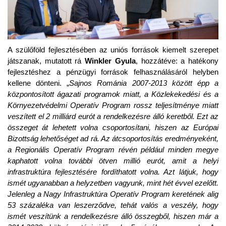
A szülőföld fejlesztésében az uniós források kiemelt szerepet
játszanak, mutatott rá
Winkler Gyula
, hozzátéve: a hatékony
fejlesztéshez a pénzügyi források felhasználásáról helyben
kellene dönteni. „
Sajnos Románia 2007-2013 között épp a
központosított ágazati programok miatt, a Közlekekedési és a
Környezetvédelmi Operatív Program rossz teljesítménye miatt
veszített el 2 milliárd eurót a rendelkezésre álló keretből. Ezt az
összeget át lehetett volna csoportosítani, hiszen az Európai
Bizottság lehetőséget ad rá. Az átcsoportosítás eredményeként,
a Regionális Operatív Program révén például minden megye
kaphatott volna további ötven millió eurót, amit a helyi
infrastruktúra fejlesztésére fordíthatott volna. Azt látjuk, hogy
ismét ugyanabban a helyzetben vagyunk, mint hét évvel ezelőtt.
Jelenleg a Nagy Infrastruktúra Operatív Program keretének alig
53 százaléka van leszerződve, tehát valós a veszély, hogy
ismét veszítünk a rendelkezésre álló összegből, hiszen már a