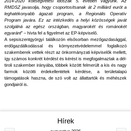
2014-2020 költségvetési időszak 5. évében vagyunk. Az
RMDSZ javasolja, hogy csoportosítsanak át 2 milliárd eurót a
leghatékonyabb ágazati program, a Regionális Operatív
Program javára. Ez az intézkedés a helyi közösségek javát
szolgálná az egész országban, magyarokét és románokét
egyaránt
” – hívta fel a figyelmet az EP-képviselő.
A sepsiszentgyörgyi találkozón elsősorban mezőgazdasággal,
erdőgazdálkodással és környezetvédelemmel foglalkozó
szakemberek vettek részt az önkormányzati képviselők mellett,
így számos konkrét kérdést és kérést is megfogalmaztak a dél-
tiroli szakember irányába, többek között felmerült a kis és nagy
farmok közötti érdekellentétek kérdése, a területalapú
támogatások haszna, de szó volt az állattartók és méhészek
gondjairól is.
Hírek