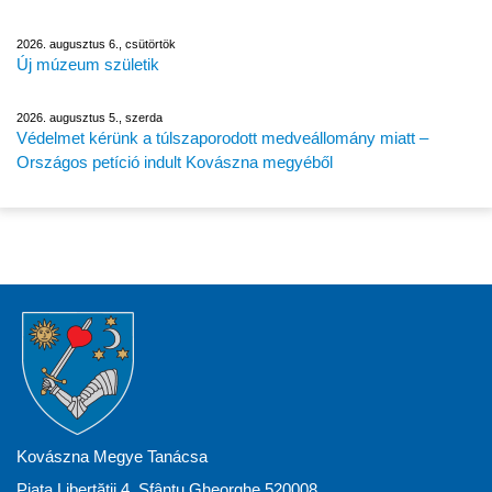
2026. augusztus 6., csütörtök
Új múzeum születik
2026. augusztus 5., szerda
Védelmet kérünk a túlszaporodott medveállomány miatt –
Országos petíció indult Kovászna megyéből
Kovászna Megye Tanácsa
Piața Libertății 4, Sfântu Gheorghe 520008