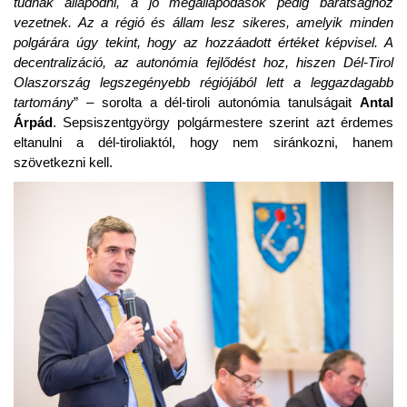
tudnak állapodni, a jó megállapodások pedig barátsághoz
vezetnek. Az a régió és állam lesz sikeres, amelyik minden
polgárára úgy tekint, hogy az hozzáadott értéket képvisel. A
decentralizáció, az autonómia fejlődést hoz, hiszen Dél-Tirol
Olaszország legszegényebb régiójából lett a leggazdagabb
tartomány
” – sorolta a dél-tiroli autonómia tanulságait
Antal
Árpád
. Sepsiszentgyörgy polgármestere szerint azt érdemes
eltanulni a dél-tiroliaktól, hogy nem siránkozni, hanem
szövetkezni kell.