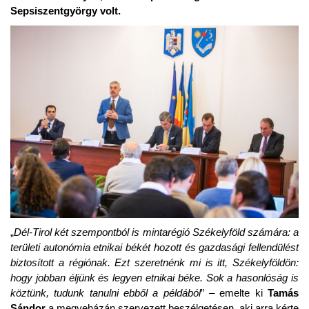
Sepsiszentgyörgy volt.
„
Dél-Tirol két szempontból is mintarégió Székelyföld számára: a
területi autonómia etnikai békét hozott és gazdasági fellendülést
biztosított a régiónak. Ezt szeretnénk mi is itt, Székelyföldön:
hogy jobban éljünk és legyen etnikai béke. Sok a hasonlóság is
köztünk, tudunk tanulni ebből a példából
” – emelte ki
Tamás
Sándor
a megyeházán szervezett beszélgetésen, aki arra kérte