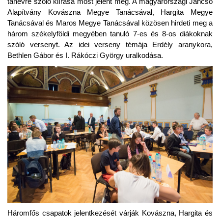
tanévre szóló kiírása most jelent meg. A magyarországi Jancsó
Alapítvány Kovászna Megye Tanácsával, Hargita Megye
Tanácsával és Maros Megye Tanácsával közösen hirdeti meg a
három székelyföldi megyében tanuló 7-es és 8-os diákoknak
szóló versenyt. Az idei verseny témája Erdély aranykora,
Bethlen Gábor és I. Rákóczi György uralkodása.
Háromfős csapatok jelentkezését várják Kovászna, Hargita és