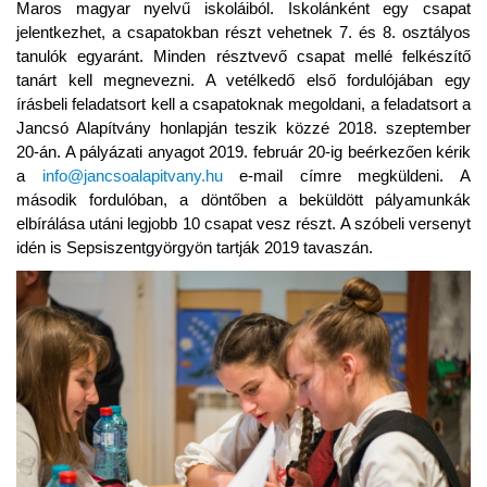
Maros magyar nyelvű iskoláiból. Iskolánként egy csapat
jelentkezhet, a csapatokban részt vehetnek 7. és 8. osztályos
tanulók egyaránt. Minden résztvevő csapat mellé felkészítő
tanárt kell megnevezni. A vetélkedő első fordulójában egy
írásbeli feladatsort kell a csapatoknak megoldani, a feladatsort a
Jancsó Alapítvány honlapján teszik közzé 2018. szeptember
20-án. A pályázati anyagot 2019. február 20-ig beérkezően kérik
a
info@jancsoalapitvany.hu
e-mail címre megküldeni. A
második fordulóban, a döntőben a beküldött pályamunkák
elbírálása utáni legjobb 10 csapat vesz részt. A szóbeli versenyt
idén is Sepsiszentgyörgyön tartják 2019 tavaszán.