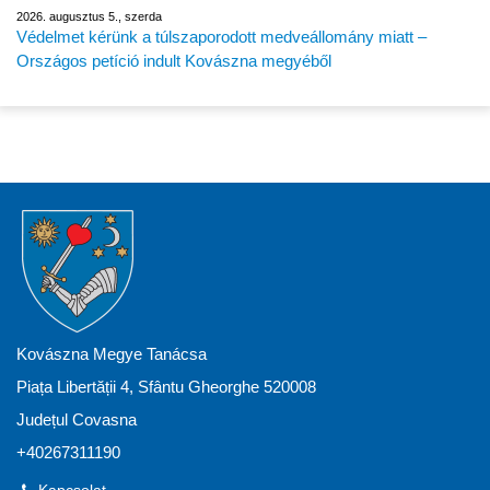
2026. augusztus 5., szerda
Védelmet kérünk a túlszaporodott medveállomány miatt –
Országos petíció indult Kovászna megyéből
Kovászna Megye Tanácsa
Piața Libertății 4, Sfântu Gheorghe 520008
Județul Covasna
+40267311190