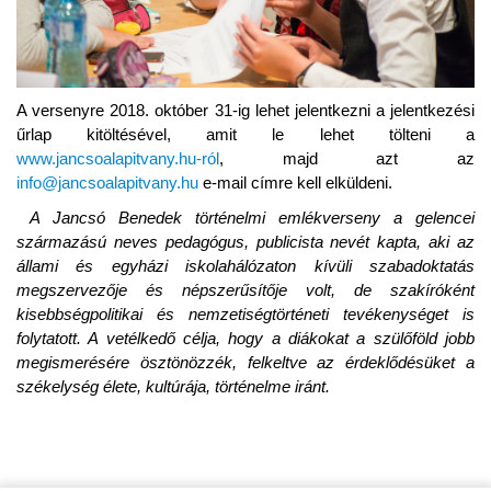
A versenyre 2018. október 31-ig lehet jelentkezni a jelentkezési
űrlap kitöltésével, amit le lehet tölteni a
www.jancsoalapitvany.hu-ról
, majd azt az
info@jancsoalapitvany.hu
e-mail címre kell elküldeni.
A Jancsó Benedek történelmi emlékverseny a gelencei
származású neves pedagógus, publicista nevét kapta, aki az
állami és egyházi iskolahálózaton kívüli szabadoktatás
megszervezője és népszerűsítője volt, de szakíróként
kisebbségpolitikai és nemzetiségtörténeti tevékenységet is
folytatott. A vetélkedő célja,
hogy a diákokat a szülőföld jobb
megismerésére ösztönözzék, felkeltve az érdeklődésüket a
székelység élete, kultúrája, történelme iránt.