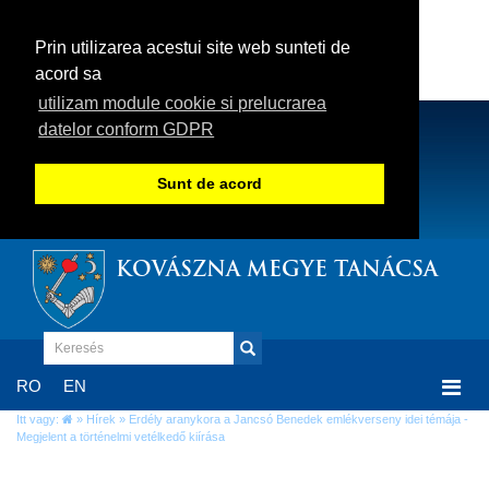
Prin utilizarea acestui site web sunteti de
acord sa
utilizam module cookie si prelucrarea
datelor conform GDPR
Sunt de acord
KOVÁSZNA MEGYE TANÁCSA
Togg
RO
EN
navi
Itt vagy:
»
Hírek
» Erdély aranykora a Jancsó Benedek emlékverseny idei témája -
Megjelent a történelmi vetélkedő kiírása
Erdély aranykora a Jancsó Benedek