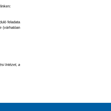
linken:
duló feladata
re (várhatóan
i Intézet, a