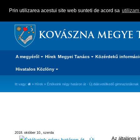
Prin utilizarea acestui site web sunteti de acord sa
utiliza
KOVÁSZNA MEGYE 
A megyéről
Hírek
Megyei Tanács
Közérdekű informác
Hivatalos Közlöny
Itt vagy:
»
Hírek
» Értékeink négy határon át - Új diákvetélkedő gimnazistáknak
Értékeink négy határon át - Új 
2018. október 10., szerda
Az általános i