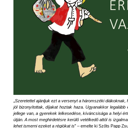
„
Szeretettel ajánljuk ezt a versenyt a háromszéki diákoknak,
jól bizonyítottak, díjakat hoztak haza. Ugyanakkor legalább
jellege van, a gyerekek lelkesedése, kíváncsisága a helyi ér
útján. A most meghirdetésre kerülő vetélkedő attól is izgalm
lehet ismerni ezeket a régiókat is
” – emelte ki Szőts Papp Zs