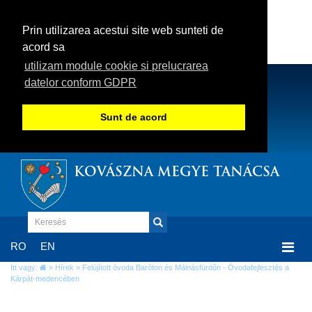
Prin utilizarea acestui site web sunteti de
acord sa
utilizam module cookie si prelucrarea
datelor conform GDPR
Sunt de acord
KOVÁSZNA MEGYE TANÁCSA
Togg
RO
EN
navi
Itt vagy:
»
Hírek
» Felújított óvoda Baróton és Málnásfürdőn - Óvodafejlesztés a
Kárpát-medencében
Felújított óvoda Baróton és Málnásfürdőn -