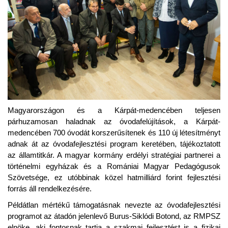
Magyarországon és a Kárpát-medencében teljesen
párhuzamosan haladnak az óvodafelújítások, a Kárpát-
medencében 700 óvodát korszerűsítenek és 110 új létesítményt
adnak át az óvodafejlesztési program keretében, tájékoztatott
az államtitkár. A magyar kormány erdélyi stratégiai partnerei a
történelmi egyházak és a Romániai Magyar Pedagógusok
Szövetsége, ez utóbbinak közel hatmilliárd forint fejlesztési
forrás áll rendelkezésére.
Példátlan mértékű támogatásnak nevezte az óvodafejlesztési
programot az átadón jelenlevő Burus-Siklódi Botond, az RMPSZ
elnöke, aki fontosnak tartja a szakmai fejlesztést is a fizikai