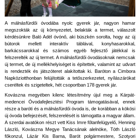
A málnásfürdői óvodába nyolc gyerek jár, nagyon hamar
megszokták az új környezetet, belakták a termet, válaszolt
kérdésünkre Baló Adél óvónő, aki büszkén sorolta, hogy az új
bútorok mellett interaktív táblával, konyhasarokkal,
barkácssarokkal és számos egyéb fejlesztő játékkal is
felszerelték az új termet. A málnásfürdői óvodásoknak nemcsak
új termet, de új mellékhelyiséget is építettek, valamint az udvart
is rendezték és játszóteret alakítottak ki. Baróton a Cimbora
Napköziotthonban felújították a tetőszerkezetet, nyílászárókat
cseréltek és szigeteltek, hét csoportban 178 gyerek jár.
Kovászna megyében kilenc létesítmény újul meg a Kárpát-
medencei Óvodafejlesztési Program támogatásával, ennek
része a baróti és a málnásfürdői óvoda is, de korábban a kökösi
új óvoda befejezését, felszerelését is támogatta a magyar állam.
A szerdai avatókon részt vett Kiss Imre főtanfelügyelő, Henning
László, Kovászna Megye Tanácsának alelnöke, Tóth László
főkonzul, Lázár Kis Barna, Barót polgármestere, Szotyori