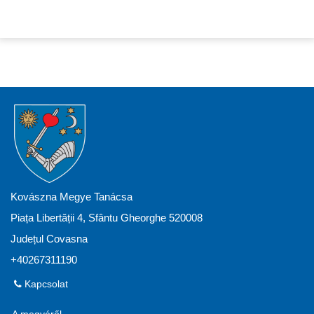
Kovászna Megye Tanácsa
Piața Libertății 4, Sfântu Gheorghe 520008
Județul Covasna
+40267311190
Kapcsolat