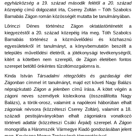
egyházközség a 19. század második felétől a 20. század
közepéig
című dolgozatot írta, Cserey Zoltán – Tóth Szabolcs
Barnabás Zágon román közösségét mutatta be tanulmányában.
Lőrinczi Dénes történész Zágon oktatástörténetét a
kiegyezéstől a 20. század közepéig írta meg. Tóth Szabolcs
Barnabás történész a közművelődési és közhasznú
egyesületekről írt tanulmányt, a könyvbemutatón beszélt a
település művelődési életéről, a jótékonysági tevékenységről,
kitért a kötetben nem szereplő, de Zágon életében fontos
szerepet betöltő önkéntes tűzoltómozgalomra is.
Kinda István
Társadalmi rétegződés és gazdasági élet
Zágonban
címmel írt tanulmányt, majd ezt követi Nagy Balázs
néprajzkutató
Zágon a jelenben
című írása. A kötet végén a
zágoni neves személyek kislexikona (összeállította Nagy
Balázs), a török-orosz, valamint a napóleoni háborúban elhalt
zágoniak névsora (közzéteszi Cserey Zoltán)
,
valamint a 18.
századi pestisjárványokban elhalt zágoniakra vonatkozó
történeti adattár (közzéteszi Csáki Árpád) szerepel. A
Zágon
monográfia a Háromszék Vármegye Kiadó gondozásában jelent
meg, Kovászna Megye Tanácsának támogatásával.