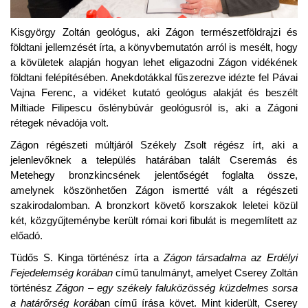
Kisgyörgy Zoltán geológus, aki Zágon természetföldrajzi és
földtani jellemzését írta, a könyvbemutatón arról is mesélt, hogy
a kövületek alapján hogyan lehet eligazodni Zágon vidékének
földtani felépítésében. Anekdotákkal fűszerezve idézte fel Pávai
Vajna Ferenc, a vidéket kutató geológus alakját és beszélt
Miltiade Filipescu őslénybúvár geológusról is, aki a Zágoni
rétegek névadója volt.
Zágon régészeti múltjáról Székely Zsolt régész írt, aki a
jelenlevőknek a település határában talált Cseremás és
Metehegy bronzkincsének jelentőségét foglalta össze,
amelynek köszönhetően Zágon ismertté vált a régészeti
szakirodalomban. A bronzkort követő korszakok leletei közül
két, közgyűjteménybe került római kori fibulát is megemlített az
előadó.
Tüdős S. Kinga történész írta a
Zágon társadalma az Erdélyi
Fejedelemség korában
című tanulmányt, amelyet Cserey Zoltán
történész
Zágon – egy székely faluközösség küzdelmes sorsa
a határőrség koráb
an című írása követ. Mint kiderült, Cserey