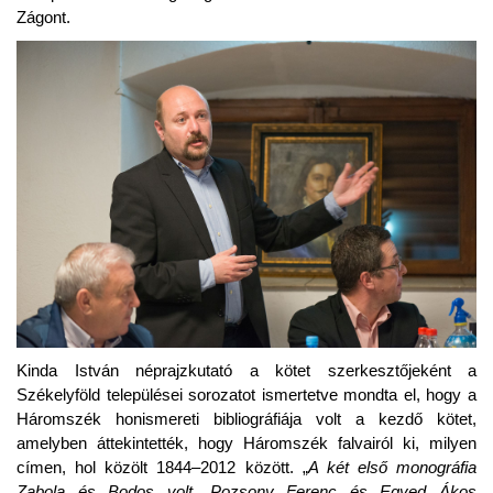
Zágont.
Kinda István néprajzkutató a kötet szerkesztőjeként a
Székelyföld települései sorozatot ismertetve mondta el, hogy a
Háromszék honismereti bibliográfiája volt a kezdő kötet,
amelyben áttekintették, hogy Háromszék falvairól ki, milyen
címen, hol közölt 1844–2012 között. „
A két első monográfia
Zabola és Bodos volt, Pozsony Ferenc és Egyed Ákos