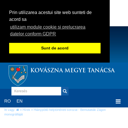
Prin utilizarea acestui site web sunteti de
acord sa
utilizam module cookie si prelucrarea
datelor conform GDPR
Sunt de acord
KOVÁSZNA MEGYE TANÁCSA
Togg
RO
EN
navi
Itt vagy:
»
Hírek
» Hiánypótló helytörténeti sorozat - Bemutatták Zágon
monográfiáját
Hiánypótló helytörténeti sorozat -