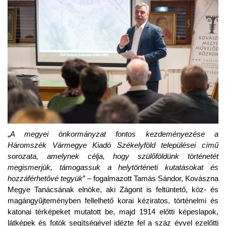
„
A megyei önkormányzat fontos kezdeményezése a
Háromszék Vármegye Kiadó Székelyföld települései című
sorozata, amelynek célja, hogy szülőföldünk történetét
megismerjük, támogassuk a helytörténeti kutatásokat és
hozzáférhetővé tegyük
” – fogalmazott Tamás Sándor, Kovászna
Megye Tanácsának elnöke, aki Zágont is feltüntető, köz- és
magángyűjteményben fellelhető korai kéziratos, történelmi és
katonai térképeket mutatott be, majd 1914 előtti képeslapok,
látképek és fotók segítségével idézte fel a száz évvel ezelőtti