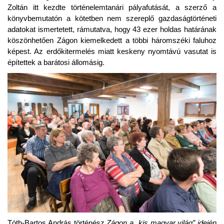
Zoltán itt kezdte történelemtanári pályafutását, a szerző a
könyvbemutatón a kötetben nem szereplő gazdaságtörténeti
adatokat ismertetett, rámutatva, hogy 43 ezer holdas határának
köszönhetően Zágon kiemelkedett a többi háromszéki faluhoz
képest. Az erdőkitermelés miatt keskeny nyomtávú vasutat is
építettek a barátosi állomásig.
Tóth-Bartos András történész
Zágon a „kis magyar világ” idején