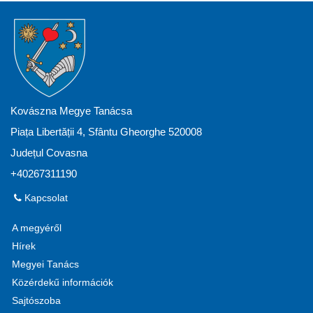
Kovászna Megye Tanácsa
Piața Libertății 4, Sfântu Gheorghe 520008
Județul Covasna
+40267311190
Kapcsolat
A megyéről
Hírek
Megyei Tanács
Közérdekű információk
Sajtószoba