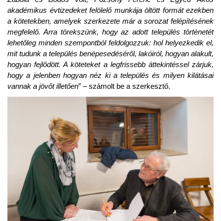
akadémikus évtizedeket felölelő munkája öltött formát ezekben
a kötetekben, amelyek szerkezete már a sorozat felépítésének
megfelelő. Arra törekszünk, hogy az adott település történetét
lehetőleg minden szempontból feldolgozzuk: hol helyezkedik el,
mit tudunk a település benépesedéséről, lakóiról, hogyan alakult,
hogyan fejlődött. A köteteket a legfrissebb áttekintéssel zárjuk,
hogy a jelenben hogyan néz ki a település és milyen kilátásai
vannak a jövőt illetően
” – számolt be a szerkesztő.