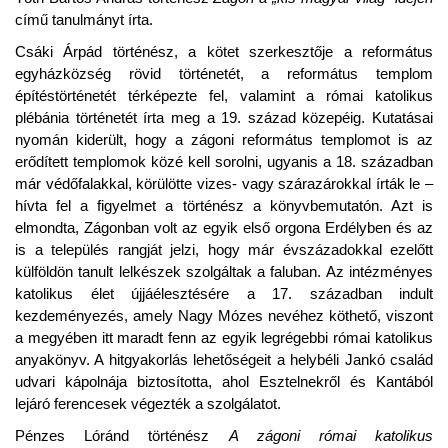
című tanulmányt írta.
Csáki Árpád történész, a kötet szerkesztője a református
egyházközség rövid történetét, a református templom
építéstörténetét térképezte fel, valamint a római katolikus
plébánia történetét írta meg a 19. század közepéig. Kutatásai
nyomán kiderült, hogy a zágoni református templomot is az
erődített templomok közé kell sorolni, ugyanis a 18. században
már védőfalakkal, körülötte vizes- vagy szárazárokkal írták le –
hívta fel a figyelmet a történész a könyvbemutatón. Azt is
elmondta, Zágonban volt az egyik első orgona Erdélyben és az
is a település rangját jelzi, hogy már évszázadokkal ezelőtt
külföldön tanult lelkészek szolgáltak a faluban. Az intézményes
katolikus élet újjáélesztésére a 17. században indult
kezdeményezés, amely Nagy Mózes nevéhez köthető, viszont
a megyében itt maradt fenn az egyik legrégebbi római katolikus
anyakönyv. A hitgyakorlás lehetőségeit a helybéli Jankó család
udvari kápolnája biztosította, ahol Esztelnekről és Kantából
lejáró ferencesek végezték a szolgálatot.
Pénzes Lóránd történész
A zágoni római katolikus