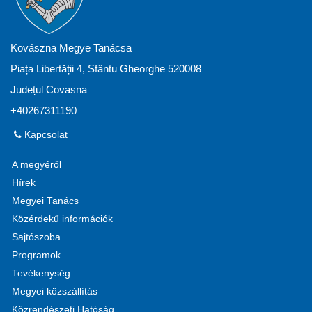
Kovászna Megye Tanácsa
Piața Libertății 4, Sfântu Gheorghe 520008
Județul Covasna
+40267311190
Kapcsolat
A megyéről
Hírek
Megyei Tanács
Közérdekű információk
Sajtószoba
Programok
Tevékenység
Megyei közszállítás
Közrendészeti Hatóság