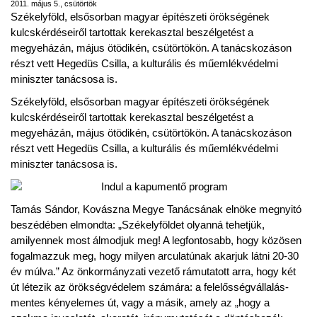
2011. május 5., csütörtök
Székelyföld, elsősorban magyar építészeti örökségének
kulcskérdéseiről tartottak kerekasztal beszélgetést a
megyeházán, május ötödikén, csütörtökön. A tanácskozáson
részt vett Hegedüs Csilla, a kulturális és műemlékvédelmi
miniszter tanácsosa is.
Székelyföld, elsősorban magyar építészeti örökségének
kulcskérdéseiről tartottak kerekasztal beszélgetést a
megyeházán, május ötödikén, csütörtökön. A tanácskozáson
részt vett Hegedüs Csilla, a kulturális és műemlékvédelmi
miniszter tanácsosa is.
Tamás Sándor, Kovászna Megye Tanácsának elnöke megnyitó
beszédében elmondta: „Székelyföldet olyanná tehetjük,
amilyennek most álmodjuk meg! A legfontosabb, hogy közösen
fogalmazzuk meg, hogy milyen arculatúnak akarjuk látni 20-30
év múlva.” Az önkormányzati vezető rámutatott arra, hogy két
út létezik az örökségvédelem számára: a felelősségvállalás-
mentes kényelemes út, vagy a másik, amely az „hogy a