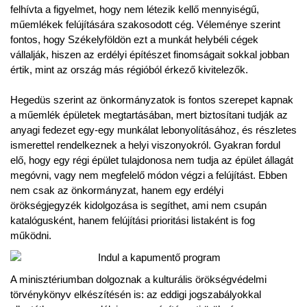
felhívta a figyelmet, hogy nem létezik kellő mennyiségű,
műemlékek felújítására szakosodott cég. Véleménye szerint
fontos, hogy Székelyföldön ezt a munkát helybéli cégek
vállalják, hiszen az erdélyi építészet finomságait sokkal jobban
értik, mint az ország más régióból érkező kivitelezők.
Hegedüs szerint az önkormányzatok is fontos szerepet kapnak
a műemlék épületek megtartásában, mert biztosítani tudják az
anyagi fedezet egy-egy munkálat lebonyolításához, és részletes
ismerettel rendelkeznek a helyi viszonyokról. Gyakran fordul
elő, hogy egy régi épület tulajdonosa nem tudja az épület állagát
megóvni, vagy nem megfelelő módon végzi a felújítást. Ebben
nem csak az önkormányzat, hanem egy erdélyi
örökségjegyzék kidolgozása is segíthet, ami nem csupán
katalógusként, hanem felújítási prioritási listaként is fog
működni.
A minisztériumban dolgoznak a kulturális örökségvédelmi
törvénykönyv elkészítésén is: az eddigi jogszabályokkal