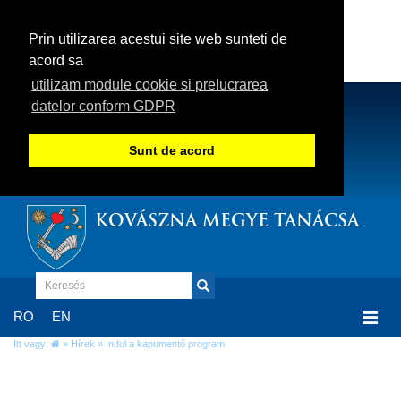
Prin utilizarea acestui site web sunteti de
acord sa
utilizam module cookie si prelucrarea
datelor conform GDPR
Sunt de acord
KOVÁSZNA MEGYE TANÁCSA
Togg
RO
EN
navi
Itt vagy:
»
Hírek
» Indul a kapumentő program
Indul a kapumentő program