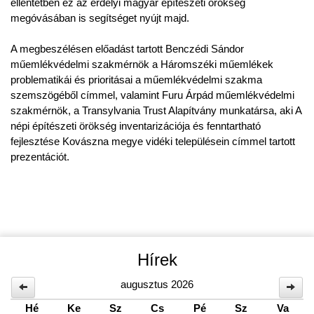
ellentétben ez az erdélyi magyar építészeti örökség
megóvásában is segítséget nyújt majd.
A megbeszélésen előadást tartott Benczédi Sándor
műemlékvédelmi szakmérnök a Háromszéki műemlékek
problematikái és prioritásai a műemlékvédelmi szakma
szemszögéből címmel, valamint Furu Árpád műemlékvédelmi
szakmérnök, a Transylvania Trust Alapítvány munkatársa, aki A
népi építészeti örökség inventarizációja és fenntartható
fejlesztése Kovászna megye vidéki településein címmel tartott
prezentációt.
Hírek
augusztus 2026
Hé
Ke
Sz
Cs
Pé
Sz
Va