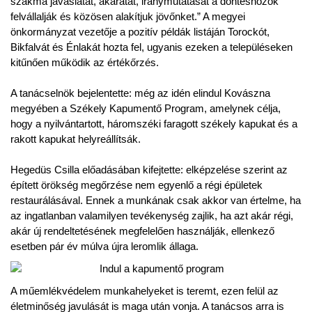
szakma javaslatát, akaratát, iránymutatását a döntéshozók
felvállalják és közösen alakítjuk jövőnket.” A megyei
önkormányzat vezetője a pozitív példák listáján Torockót,
Bikfalvát és Énlakát hozta fel, ugyanis ezeken a településeken
kitűnően működik az értékőrzés.
A tanácselnök bejelentette: még az idén elindul Kovászna
megyében a Székely Kapumentő Program, amelynek célja,
hogy a nyilvántartott, háromszéki faragott székely kapukat és a
rakott kapukat helyreállítsák.
Hegedüs Csilla előadásában kifejtette: elképzelése szerint az
épített örökség megőrzése nem egyenlő a régi épületek
restaurálásával. Ennek a munkának csak akkor van értelme, ha
az ingatlanban valamilyen tevékenység zajlik, ha azt akár régi,
akár új rendeltetésének megfelelően használják, ellenkező
esetben pár év múlva újra leromlik állaga.
A műemlékvédelem munkahelyeket is teremt, ezen felül az
életminőség javulását is maga után vonja. A tanácsos arra is