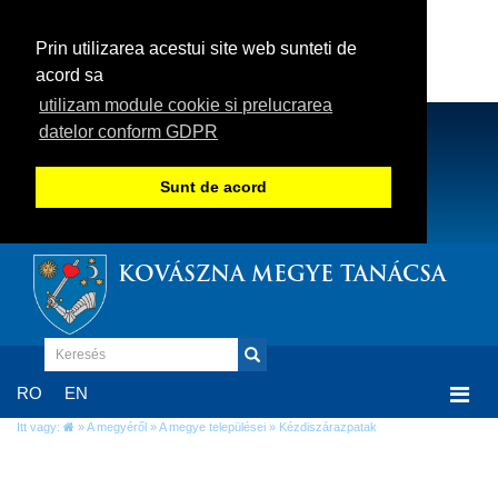
Prin utilizarea acestui site web sunteti de
acord sa
utilizam module cookie si prelucrarea
datelor conform GDPR
Sunt de acord
KOVÁSZNA MEGYE TANÁCSA
Togg
RO
EN
navi
Itt vagy:
»
A megyéről
»
A megye települései
» Kézdiszárazpatak
Kézdiszárazpatak