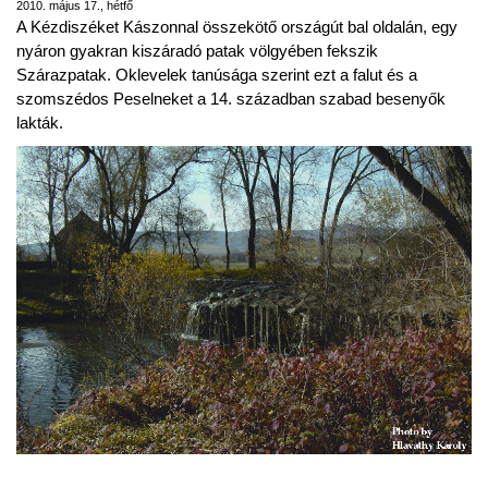
2010. május 17., hétfő
A Kézdiszéket Kászonnal összekötő országút bal oldalán, egy
nyáron gyakran kiszáradó patak völgyében fekszik
Szárazpatak. Oklevelek tanúsága szerint ezt a falut és a
szomszédos Peselneket a 14. században szabad besenyők
lakták.