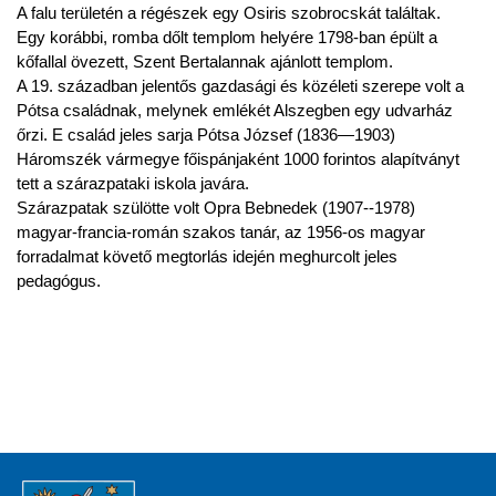
A falu területén a régészek egy Osiris szobrocskát találtak.
Egy korábbi, romba dőlt templom helyére 1798-ban épült a
kőfallal övezett, Szent Bertalannak ajánlott templom.
A 19. században jelentős gazdasági és közéleti szerepe volt a
Pótsa családnak, melynek emlékét Alszegben egy udvarház
őrzi. E család jeles sarja Pótsa József (1836—1903)
Háromszék vármegye főispánjaként 1000 forintos alapítványt
tett a szárazpataki iskola javára.
Szárazpatak szülötte volt Opra Bebnedek (1907--1978)
magyar-francia-román szakos tanár, az 1956-os magyar
forradalmat követő megtorlás idején meghurcolt jeles
pedagógus.