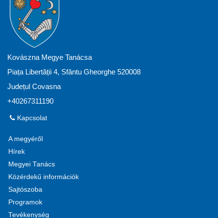
Kovászna Megye Tanácsa
Piața Libertății 4, Sfântu Gheorghe 520008
Județul Covasna
+40267311190
Kapcsolat
A megyéről
Hírek
Megyei Tanács
Közérdekű információk
Sajtószoba
Programok
Tevékenység