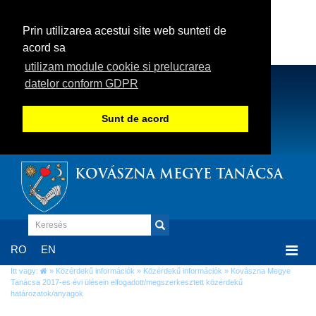
Prin utilizarea acestui site web sunteti de
acord sa
utilizam module cookie si prelucrarea
datelor conform GDPR
Sunt de acord
KOVÁSZNA MEGYE TANÁCSA
Togg
RO
EN
navi
Itt vagy:
»
Közérdekű információk
»
Közérdekű információk
» Kovászna Megye
Tanácsa 2017-es évi ülésein elfogadott/megszerkesztett közérdekű
határozatok/anyagok