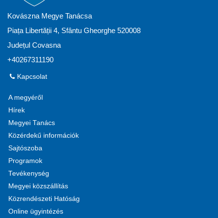
Kovászna Megye Tanácsa
Piața Libertății 4, Sfântu Gheorghe 520008
Județul Covasna
+40267311190
Kapcsolat
A megyéről
Hírek
Megyei Tanács
Közérdekű információk
Sajtószoba
Programok
Tevékenység
Megyei közszállítás
Közrendészeti Hatóság
Online ügyintézés