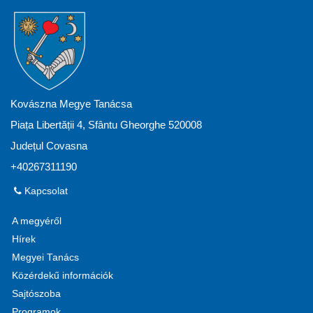
Kovászna Megye Tanácsa
Piața Libertății 4, Sfântu Gheorghe 520008
Județul Covasna
+40267311190
Kapcsolat
A megyéről
Hírek
Megyei Tanács
Közérdekű információk
Sajtószoba
Programok