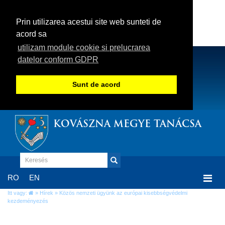
Prin utilizarea acestui site web sunteti de
acord sa
utilizam module cookie si prelucrarea
datelor conform GDPR
Sunt de acord
KOVÁSZNA MEGYE TANÁCSA
Togg
RO
EN
navi
Itt vagy:
»
Hírek
» Közös nemzeti ügyünk az európai kisebbségvédelmi
kezdeményezés
Közös nemzeti ügyünk az európai