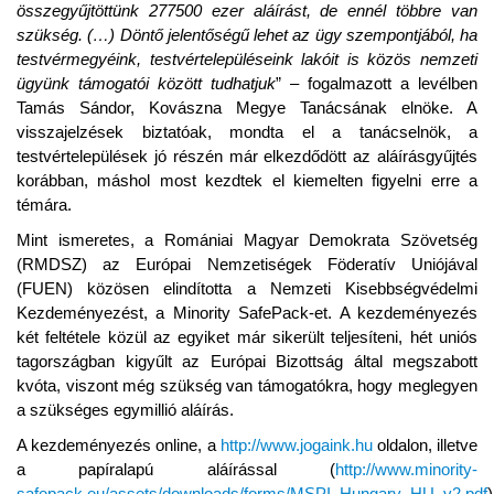
összegyűjtöttünk 2775
00
ezer aláírást, de ennél többre van
szükség. (…) Döntő jelentőségű lehet az ügy szempontjából, ha
testvérmegyéink, testvértelepüléseink lakóit is közös nemzeti
ügyünk támogatói között tudhatjuk
” – fogalmazott a levélben
Tamás Sándor, Kovászna Megye Tanácsának elnöke. A
visszajelzések biztatóak, mondta el a tanácselnök, a
testvértelepülések jó részén már elkezdődött az aláírásgyűjtés
korábban, máshol most kezdtek el kiemelten figyelni erre a
témára.
Mint ismeretes, a Romániai Magyar Demokrata Szövetség
(RMDSZ) az Európai Nemzetiségek Föderatív Uniójával
(FUEN) közösen elindította a Nemzeti Kisebbségvédelmi
Kezdeményezést, a Minority SafePack-et. A kezdeményezés
két feltétele közül az egyiket már sikerült teljesíteni, hét uniós
tagországban kigyűlt az Európai Bizottság által megszabott
kvóta, viszont még szükség van támogatókra, hogy meglegyen
a szükséges egymillió aláírás.
A kezdeményezés online, a
http://www.jogaink.hu
oldalon, illetve
a papíralapú aláírással (
http://www.minority-
safepack.eu/assets/downloads/forms/MSPI_Hungary_HU_v2.pdf
)