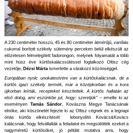
A 230 centiméter hosszú, 45 és 80 centiméter átmérőjű, vaníliás
cukorral borított székely sütemény perceken belül elkészült az
előzetesen felmelegített fadorongon, melynek folyamatát a több
mint húsz éve kürtőskalácssütéssel foglalkozó Oltisz cég
vezetője,
Dézsi Márta
ismertette a várakozó közönséggel.
Európában nyolc unokatestvére van a kürtőskalácsnak, de a
kürtős igazi székely termék, már a középkorban és a kora
újkorban leírták, recepteket készítettek. A kürtős hallatán az
első dolog, ami eszünkbe jut, hogy: szeretjük”
– emelte ki az
eseményen
Tamás Sándor
, Kovászna Megye Tanácsának
elnöke, aki köszönetét fejezte ki az Oltisz cégnek és a tegnapi
óriás kürtős elkészítését lebonyolító Kovács&Kovács
kalácsnak, hogy felvállalták a feladatot és megsütötték ezeket a
nagyméretű kürtősöket, jó példát mutatva arra, hogy