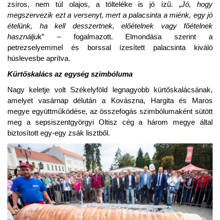
zsíros, nem túl olajos, a tölteléke is jó ízű. „
Jó, hogy
megszervezik ezt a versenyt, mert a palacsinta a miénk, egy jó
ételünk, ha kell desszertnek, előételnek vagy főételnek
használju
k” – fogalmazott. Elmondása szerint a
petrezselyemmel és borssal ízesített palacsinta kiváló
húslevesbe aprítva.
Kürtőskalács az egység szimbóluma
Nagy keletje volt Székelyföld legnagyobb kürtőskalácsának,
amelyet vasárnap délután a Kovászna, Hargita és Maros
megye együttműködése, az összefogás szimbólumaként sütött
meg a sepsiszentgyörgyi Oltisz cég a három megye által
biztosított egy-egy zsák lisztből.