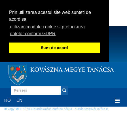
Prin utilizarea acestui site web sunteti de
acord sa
utilizam module cookie si prelucrarea
datelor conform GDPR
Sunt de acord
KOVÁSZNA MEGYE TANÁCSA
Togg
RO
EN
navi
Itt vagy:
»
Hírek
» Kürtőskalács határok nélkül - Kürtős fesztivál jövőre is
Kürtőskalács határok nélkül - Kürtős
fesztivál jövőre is