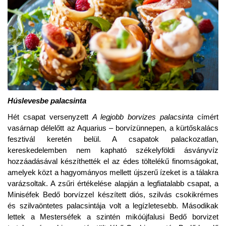
Húslevesbe palacsinta
Hét csapat versenyzett
A legjobb borvizes palacsinta
címért
vasárnap délelőtt az Aquarius – borvízünnepen, a kürtőskalács
fesztivál keretén belül. A csapatok palackozatlan,
kereskedelemben nem kapható székelyföldi ásványvíz
hozzáadásával készíthették el az édes töltelékű finomságokat,
amelyek közt a hagyományos mellett újszerű ízeket is a tálakra
varázsoltak. A zsűri értékelése alapján a legfiatalabb csapat, a
Miniséfek Bedő borvízzel készített diós, szilvás csokikrémes
és szilvaöntetes palacsintája volt a legízletesebb. Másodikak
lettek a Mesterséfek a szintén mikóújfalusi Bedő borvizet