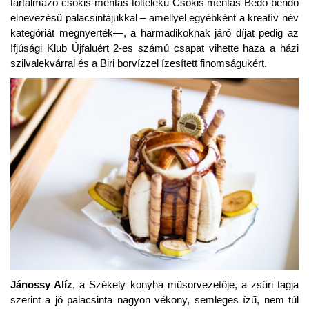
tartalmazó csokis-mentás töltelékű Csokis mentás Bedő bendő
elnevezésű palacsintájukkal – amellyel egyébként a kreatív név
kategóriát megnyerték—, a harmadikoknak járó díjat pedig az
Ifjúsági Klub Újfaluért 2-es számú csapat vihette haza a házi
szilvalekvárral és a Biri borvízzel ízesített finomságukért.
Jánossy Alíz
, a Székely konyha műsorvezetője, a zsűri tagja
szerint a jó palacsinta nagyon vékony, semleges ízű, nem túl