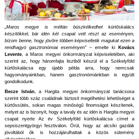
„Maros megye is méltán büszkélkedhet kürtőskalács
készítőkkel, bár idén két csapat vett részt az eseményen,
bízom benne, hogy jövőre többen képviseltetik magukat ezen a
rendhagyó gasztronómiai eseményen”
– emelte ki
Kovács
Levente
, a Maros megyei önkormányzat képviseletében, aki
szerint az, hogy háromfajta lisztből készül el a Székelyföld
kürtőskalácsa egy újabb példa arra, hogy nemcsak
hagyományainkban, hanem gasztronómiánkban is együtt
gondolkodunk.
Becze István
, a Hargita megyei önkormányzat tanácsosa
szerint több száz családnak biztosít megélhetési lehetőséget a
kürtőssütés, sokan magas minőségű finomságot készítenek,
melyet az is bizonyít, hogy a tavaly és az idén is Hargita megyei
csapat nyerte Az év Székelyföld kürtőskalácsa címet a
sepsiszentgyörgyi fesztiválon. Örül, hogy az alcsíki gazdák
jóvoltából ők is hozzájárulhattak a közös sütemény