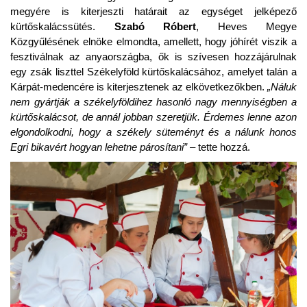
megyére is kiterjeszti határait az egységet jelképező
kürtőskalácssütés.
Szabó Róbert
, Heves Megye
Közgyűlésének elnöke elmondta, amellett, hogy jóhírét viszik a
fesztiválnak az anyaországba, ők is szívesen hozzájárulnak
egy zsák liszttel Székelyföld kürtőskalácsához, amelyet talán a
Kárpát-medencére is kiterjesztenek az elkövetkezőkben.
„Náluk
nem gyártják a székelyföldihez hasonló nagy mennyiségben a
kürtőskalácsot, de annál jobban szeretjük. Érdemes lenne azon
elgondolkodni, hogy a székely süteményt és a nálunk honos
Egri bikavért hogyan lehetne párosítani” –
tette hozzá.