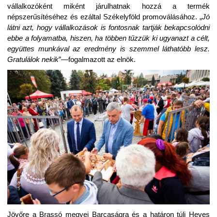
vállalkozóként miként járulhatnak hozzá a termék
népszerűsítéséhez és ezáltal Székelyföld promoválásához. „
Jó
látni azt, hogy vállalkozások is fontosnak tartják bekapcsolódni
ebbe a folyamatba, hiszen, ha többen tűzzük ki ugyanazt a célt,
együttes munkával az eredmény is szemmel láthatóbb lesz.
Gratulálok nekik
”—fogalmazott az elnök.
Jövőre a Brassó megyei Barcaságra és a határon túli Heves