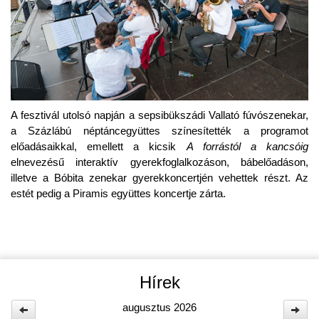
A fesztivál utolsó napján a sepsibükszádi Vallató fúvószenekar,
a Százlábú néptáncegyüttes színesítették a programot
előadásaikkal, emellett a kicsik
A forrástól a kancsóig
elnevezésű interaktív gyerekfoglalkozáson, bábelőadáson,
illetve a Bóbita zenekar gyerekkoncertjén vehettek részt. Az
estét pedig a Piramis együttes koncertje zárta.
Hírek
augusztus 2026