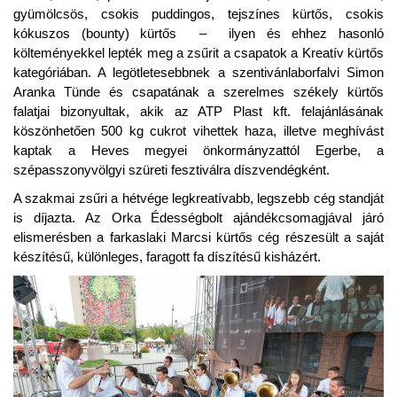
gyümölcsös, csokis puddingos, tejszínes kürtős, csokis
kókuszos (bounty) kürtős – ilyen és ehhez hasonló
költeményekkel lepték meg a zsűrit a csapatok a Kreatív kürtős
kategóriában. A legötletesebbnek a szentivánlaborfalvi Simon
Aranka Tünde és csapatának a szerelmes székely kürtős
falatjai bizonyultak, akik az ATP Plast kft. felajánlásának
köszönhetően 500 kg cukrot vihettek haza, illetve meghívást
kaptak a Heves megyei önkormányzattól Egerbe, a
szépasszonyvölgyi szüreti fesztiválra díszvendégként.
A szakmai zsűri a hétvége legkreatívabb, legszebb cég standját
is díjazta. Az Orka Édességbolt ajándékcsomagjával járó
elismerésben a farkaslaki Marcsi kürtős cég részesült a saját
készítésű, különleges, faragott fa díszítésű kisházért.