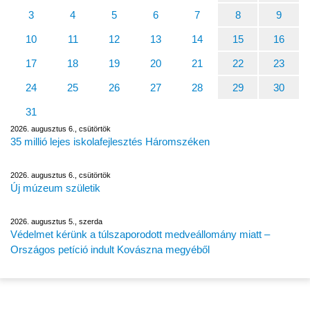
3
4
5
6
7
8
9
10
11
12
13
14
15
16
17
18
19
20
21
22
23
24
25
26
27
28
29
30
31
2026. augusztus 6., csütörtök
35 millió lejes iskolafejlesztés Háromszéken
2026. augusztus 6., csütörtök
Új múzeum születik
2026. augusztus 5., szerda
Védelmet kérünk a túlszaporodott medveállomány miatt –
Országos petíció indult Kovászna megyéből