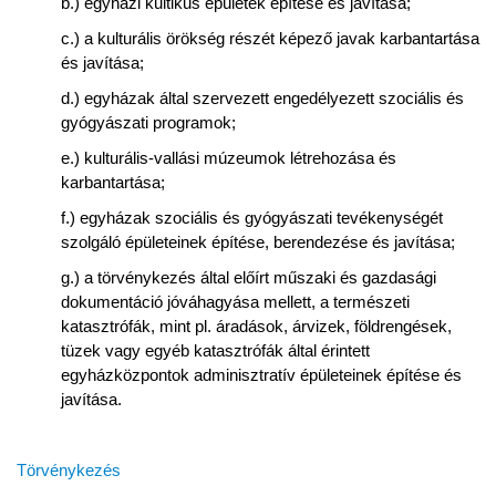
b.) egyházi kultikus épületek építése és javítása;
c.) a kulturális örökség részét képező javak karbantartása
és javítása;
d.) egyházak által szervezett engedélyezett szociális és
gyógyászati programok;
e.) kulturális-vallási múzeumok létrehozása és
karbantartása;
f.) egyházak szociális és gyógyászati tevékenységét
szolgáló épületeinek építése, berendezése és javítása;
g.) a törvénykezés által előírt műszaki és gazdasági
dokumentáció jóváhagyása mellett, a természeti
katasztrófák, mint pl. áradások, árvizek, földrengések,
tüzek vagy egyéb katasztrófák által érintett
egyházközpontok adminisztratív épületeinek építése és
javítása.
Törvénykezés