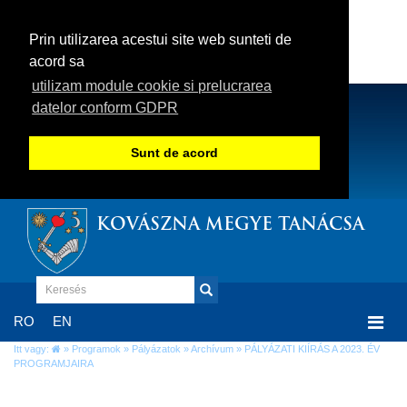
Prin utilizarea acestui site web sunteti de
acord sa
utilizam module cookie si prelucrarea
datelor conform GDPR
Sunt de acord
KOVÁSZNA MEGYE TANÁCSA
Togg
RO
EN
navi
Itt vagy:
»
Programok
»
Pályázatok
»
Archívum
» PÁLYÁZATI KIÍRÁS A 2023. ÉV
PROGRAMJAIRA
PÁLYÁZATI KIÍRÁS A 2023. ÉV