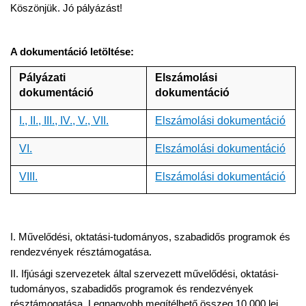
Köszönjük. Jó pályázást!
A dokumentáció letöltése:
Pályázati
Elszámolási
dokumentáció
dokumentáció
I., II., III., IV., V., VII.
Elszámolási dokumentáció
VI.
Elszámolási dokumentáció
VIII.
Elszámolási dokumentáció
I. Művelődési, oktatási-tudományos, szabadidős programok és
rendezvények résztámogatása.
II. Ifjúsági szervezetek által szervezett művelődési, oktatási-
tudományos, szabadidős programok és rendezvények
résztámogatása. Legnagyobb megítélhető összeg 10.000 lej.