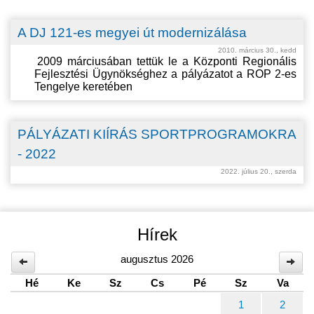
A DJ 121-es megyei út modernizálása
2010. március 30., kedd
2009 m
árciusában tettük le a Központi Regionális
Fejlesztési Ügynökséghez a pályázatot a R
OP
2-es
Tengelye keretében
PÁLYÁZATI KIÍRÁS SPORTPROGRAMOKRA
- 2022
2022. július 20., szerda
Hírek
augusztus 2026
Hé
Ke
Sz
Cs
Pé
Sz
Va
1
2