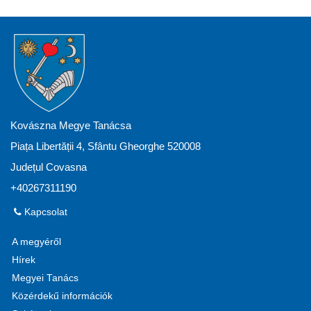
Kovászna Megye Tanácsa
Piața Libertății 4, Sfântu Gheorghe 520008
Județul Covasna
+40267311190
Kapcsolat
A megyéről
Hírek
Megyei Tanács
Közérdekű információk