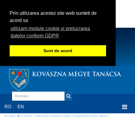
Prin utilizarea acestui site web sunteti de
acord sa
utilizam module cookie si prelucrarea
datelor conform GDPR
Sunt de acord
KOVÁSZNA MEGYE TANÁCSA
Togg
RO
EN
navi
Itt vagy:
»
Hírek
» Ritkaság számba megy a fogyatékkal élők tábora
Ritkaság számba megy a fogyatékkal élők
tábora