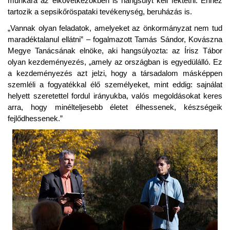
munkára az elkövetkezőkben is hangsúlyt kell fektetni. Ehhez
tartozik a sepsikőröspataki tevékenység, beruházás is.
„Vannak olyan feladatok, amelyeket az önkormányzat nem tud
maradéktalanul ellátni” – fogalmazott Tamás Sándor, Kovászna
Megye Tanácsának elnöke, aki hangsúlyozta: az Írisz Tábor
olyan kezdeményezés, „amely az országban is egyedülálló. Ez
a kezdeményezés azt jelzi, hogy a társadalom másképpen
szemléli a fogyatékkal élő személyeket, mint eddig: sajnálat
helyett szeretettel fordul irányukba, valós megoldásokat keres
arra, hogy minélteljesebb életet élhessenek, készségeik
fejlődhessenek.”