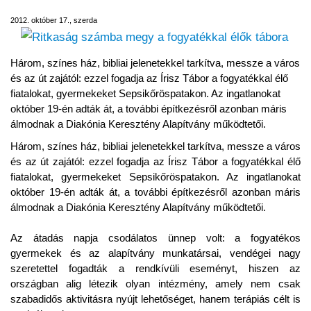
2012. október 17., szerda
Három, színes ház, bibliai jelenetekkel tarkítva, messze a város
és az út zajától: ezzel fogadja az Írisz Tábor a fogyatékkal élő
fiatalokat, gyermekeket Sepsikőröspatakon. Az ingatlanokat
október 19-én adták át, a további építkezésről azonban máris
álmodnak a Diakónia Keresztény Alapítvány működtetői.
Három, színes ház, bibliai jelenetekkel tarkítva, messze a város
és az út zajától: ezzel fogadja az Írisz Tábor a fogyatékkal élő
fiatalokat, gyermekeket Sepsikőröspatakon. Az ingatlanokat
október 19-én adták át, a további építkezésről azonban máris
álmodnak a Diakónia Keresztény Alapítvány működtetői.
Az átadás napja csodálatos ünnep volt: a fogyatékos
gyermekek és az alapítvány munkatársai, vendégei nagy
szeretettel fogadták a rendkívüli eseményt, hiszen az
országban alig létezik olyan intézmény, amely nem csak
szabadidős aktivitásra nyújt lehetőséget, hanem terápiás célt is