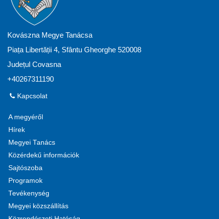
Kovászna Megye Tanácsa
Piața Libertății 4, Sfântu Gheorghe 520008
Județul Covasna
+40267311190
Kapcsolat
A megyéről
Hírek
Megyei Tanács
Közérdekű információk
Sajtószoba
Programok
Tevékenység
Megyei közszállítás
Közrendészeti Hatóság