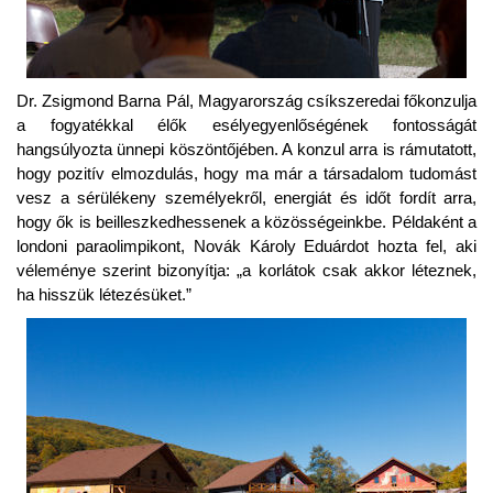
Dr. Zsigmond Barna Pál, Magyarország csíkszeredai főkonzulja
a fogyatékkal élők esélyegyenlőségének fontosságát
hangsúlyozta ünnepi köszöntőjében. A konzul arra is rámutatott,
hogy pozitív elmozdulás, hogy ma már a társadalom tudomást
vesz a sérülékeny személyekről, energiát és időt fordít arra,
hogy ők is beilleszkedhessenek a közösségeinkbe. Példaként a
londoni paraolimpikont, Novák Károly Eduárdot hozta fel, aki
véleménye szerint bizonyítja: „a korlátok csak akkor léteznek,
ha hisszük létezésüket.”