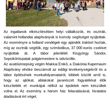
Az ingatlanok elkészítésében helyi vállalkozók, és osztrák,
valamint hollandiai alapítványok is komoly segítséget nyújtottak.
Az eseményre a holland vendégek egy ajándék traktort hoztak,
míg az osztrák segítők, egy szimbolikus, 37 000 eurós csekket
nyújtottak át. A tábor jelenlétét Kisgyörgy Sándor,
Sepsikőröspatak polgármestere is üdvözölte.
Az avatóünnepség végén Makkai Enikő, a Diakónia Kapernaum
Alapítvány elnöke beszámolt az eddigi tevékenységekről és a
tábor építésének munkafolyamatairól, többek között arról is,
hogy az ajtókat, ablakokat javarészét fogyatékkal élők
készítették el: munkájuk nélkül az épületek nem készültek
volna el. Az esemény a három ház felavatásával, hivatalos
átadásával ért véget.