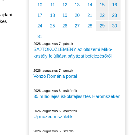
10
11
12
13
14
15
16
ajdani
17
18
19
20
21
22
23
ikes
24
25
26
27
28
29
30
31
2026. augusztus 7., péntek
SAJTÓKÖZLEMÉNY az oltszemi Mikó-
kastély felújítása pályázat befejezésőről
2026. augusztus 7., péntek
Vonzó Románia portál
2026. augusztus 6., csütörtök
35 millió lejes iskolafejlesztés Háromszéken
2026. augusztus 6., csütörtök
Új múzeum születik
2026. augusztus 5., szerda