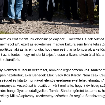
hitet és erőt merítsünk elődeink példájából” – méltatta Csutak Vilmos
nelméből áll”, ezért az egyetemes magyar kultúra sem lenne teljes 
a politikus, aki azt is elmondta, hogy épp ezért tartja fontosnak a kettős
 az is fontos, hogy mindenki teljesíthesse a Szent István által hátra
 kultúrájáról.
kely Nemzeti Múzeum vezetését, amikor a legnehezebb volt. Amikor
k éppen hazatértek, akár Benedek Elek, vagy Kós Károly. Nem csak Cs
séggel és kitartó munkával jelentős eredményeket lehet felmutatni.”
nyzati vezető azt is pozitívumként említette, hogy 8 év hideg szü
dre hangsúlyosan odafigyeljen. Tamás Sándor ígéretet tett arra is, h
Székely Mikó Alapítvány kezdeményezéséhez és segít a Sepsiszentg
n.