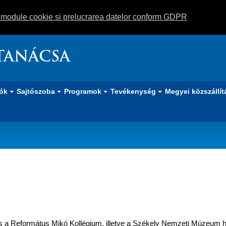
m module cookie si prelucrarea datelor conform GDPR
TANÁCSA
iók
Sajtószoba
Programok
Tevékenység
Megyei közszállít
ágon nélkül
 a Református Mikó Kollégium, illetve a Székely Nemzeti Múzeum h