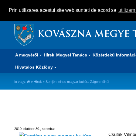
Prin utilizarea acestui site web sunteti de acord sa
utiliza
KOVÁSZNA MEGYE 
A megyéről
Hírek
Megyei Tanács
Közérdekű informác
Hivatalos Közlöny
Itt vagy:
»
Hírek
» Semjén: nincs magyar kultúra Zágon nélkül
Semjén: nincs magyar kultúra Z
2010. október 30., szombat
Csutak Vilmos