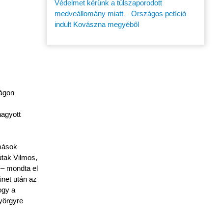
Védelmet kérünk a túlszaporodott
medveállomány miatt – Országos petíció
indult Kovászna megyéből
Zágon
hagyott
 mások
utak Vilmos,
 – mondta el
net után az
ogy a
yörgyre