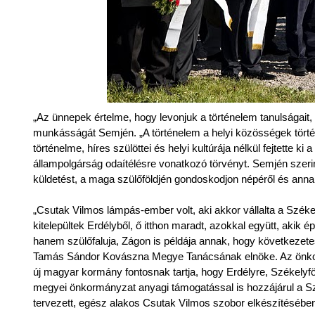
„Az ünnepek értelme, hogy levonjuk a történelem tanulságait, 
munkásságát Semjén. „A történelem a helyi közösségek törté
történelme, híres szülöttei és helyi kultúrája nélkül fejtette ki 
állampolgárság odaítélésre vonatkozó törvényt. Semjén szerint
küldetést, a maga szülőföldjén gondoskodjon népéről és annak
„Csutak Vilmos lámpás-ember volt, aki akkor vállalta a Szé
kitelepültek Erdélyből, ő itthon maradt, azokkal együtt, aki
hanem szülőfaluja, Zágon is példája annak, hogy következetes
Tamás Sándor Kovászna Megye Tanácsának elnöke. Az önkormá
új magyar kormány fontosnak tartja, hogy Erdélyre, Székelyföl
megyei önkormányzat anyagi támogatással is hozzájárul a 
tervezett, egész alakos Csutak Vilmos szobor elkészítésébe