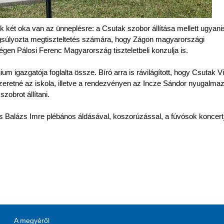
 két oka van az ünneplésre: a Csutak szobor állítása mellett ugyanis
ngsúlyozta megtiszteltetés számára, hogy Zágon magyarországi
égen Pálosi Ferenc Magyarország tiszteletbeli konzulja is.
 igazgatója foglalta össze. Bíró arra is rávilágított, hogy Csutak V
szeretné az iskola, illetve a rendezvényen az Incze Sándor nyugalma
zobrot állítani.
 Balázs Imre plébános áldásával, koszorúzással, a fúvósok koncertj
A megyéről