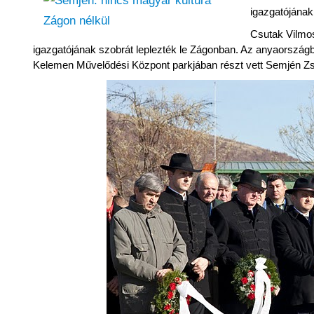
igazgatójának
Csutak Vilmos
igazgatójának szobrát leplezték le Zágonban. Az anyaországb
Kelemen Művelődési Központ parkjában részt vett Semjén Zso