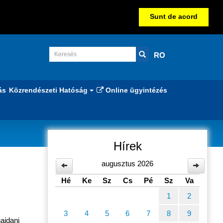
Sunt de acord
RO
ás
Közrendészeti Hatóság
Online ügyintézés
Hírek
augusztus 2026
Hé
Ke
Sz
Cs
Pé
Sz
Va
1
2
3
4
5
6
7
8
9
ajdani