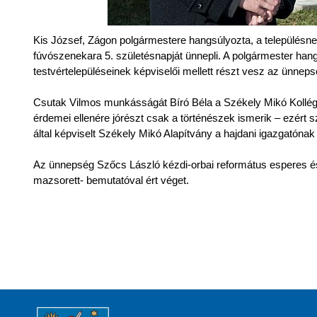
Kis József, Zágon polgármestere hangsúlyozta, a településnek
fúvószenekara 5. születésnapját ünnepli. A polgármester ha
testvértelepüléseinek képviselői mellett részt vesz az ünneps
Csutak Vilmos munkásságát Bíró Béla a Székely Mikó Kollégium
érdemei ellenére jórészt csak a történészek ismerik – ezért 
által képviselt Székely Mikó Alapítvány a hajdani igazgatónak s
Az ünnepség Szőcs László kézdi-orbai református esperes és
mazsorett- bemutatóval ért véget.