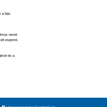
 a falu
ilmos nevét
zott esperes
ével és a