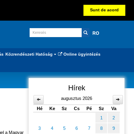
Sunt de acord
RO
ás
Közrendészeti Hatóság
Online ügyintézés
Hírek
rságot
augusztus 2026
Hé
Ke
Sz
Cs
Pé
Sz
Va
1
2
3
4
5
6
7
8
9
gel a Magyar