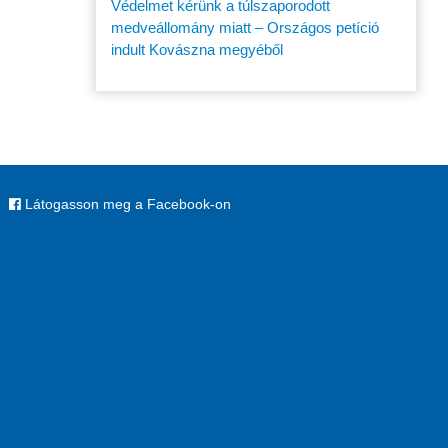
Védelmet kérünk a túlszaporodott
medveállomány miatt – Országos petíció
indult Kovászna megyéből
Látogasson meg a Facebook-on