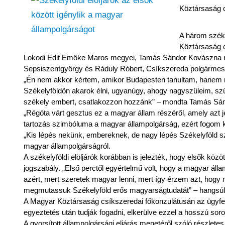
Köztársaság c
A három széke
Köztársaság c
Lokodi Edit Emőke Maros megyei, Tamás Sándor Kovászna me
Sepsiszentgyörgy és Ráduly Róbert, Csíkszereda polgármester
„Én nem akkor kértem, amikor Budapesten tanultam, hanem m
Székelyföldön akarok élni, ugyanúgy, ahogy nagyszüleim, szü
székely embert, csatlakozzon hozzánk” – mondta Tamás Sá
„Régóta várt gesztus ez a magyar állam részéről, amely azt 
tartozás szimbóluma a magyar állampolgárság, ezért fogom k
„Kis lépés nekünk, embereknek, de nagy lépés Székelyföld s
magyar állampolgárságról.
A székelyföldi elöljárók korábban is jelezték, hogy elsők köz
jogszabály. „Első perctől egyértelmű volt, hogy a magyar ál
azért, mert szeretek magyar lenni, mert így érzem azt, hogy 
megmutassuk Székelyföld erős magyarságtudatát” – hangsúl
A Magyar Köztársaság csíkszeredai főkonzulátusán az ügyfel
egyeztetés után tudják fogadni, elkerülve ezzel a hosszú sor
A gyorsított állampolgársági eljárás menetéről szóló részlet