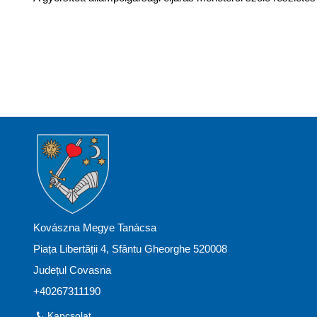
Kovászna Megye Tanácsa
Piața Libertății 4, Sfântu Gheorghe 520008
Județul Covasna
+40267311190
Kapcsolat