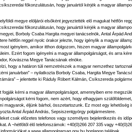
síkszeredai főkonzulátusán, hogy januártól kérjék a magyar állampo
lyföldi megye elöljárói elsőként jegyeztették elő magukat hétfőn reg
síkszeredai főkonzulátusán, hogy januártól kérjék a magyar állampo
gyei, Borboly Csaba Hargita megyei tanácselnök, Antal Árpád And
e hétfőn reggel nyolc órakor jelezte, hogy igénylik a magyar államp
ost igénylem, amikor itthon dolgozom, hiszen magyar állampolgárk
leim. Ezért fogom igényelni a magyar állampolgárságot, és arra kér
ndor, Kovászna Megye Tanácsának elnöke.
jelzi, hogy a határon túli nemzetrészek a magyar nemzethez tartozn
érni januárban” – nyilatkozta Borboly Csaba, Hargita Megye Tanács
zámára” – jelentette ki Ráduly Róbert Kálmán, Csíkszereda polgárme
ött fogják kérni a magyar állampolgárságot, amennyiben erre megszüle
lampolgárságot kérni fogom, nem azért, hogy elhagyjam szülőföldeme
mi magyarok, éljünk bárhol, összetartozunk. Ez most egy lehetőség i
yozta Antal Árpád András, Sepsiszentgyörgy polgármestere.
eket csak előzetes telefonos vagy személyes bejelentkezés és időp
okat. A ¬hétfőtől élő telefonszámok: +40(0)266 207 335 vagy +40(0)2
es információkat a www.allampolgarsag.gov.hu honlapon találnak.