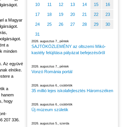
10
11
12
13
14
15
16
lgárságot.
17
18
19
20
21
22
23
gel a Magyar
24
25
26
27
28
29
30
lgárságot.
rás,
31
olgárságot.
2026. augusztus 7., péntek
ént a
SAJTÓKÖZLEMÉNY az oltszemi Mikó-
ek minden
kastély felújítása pályázat befejezésőről
ak. Az együvé
2026. augusztus 7., péntek
ának elnöke.
Vonzó Románia portál
stere a
2026. augusztus 6., csütörtök
tik a
35 millió lejes iskolafejlesztés Háromszéken
t, hanem
s, hogy
2026. augusztus 6., csütörtök
Új múzeum születik
ont-
66 207 336.
2026. augusztus 5., szerda