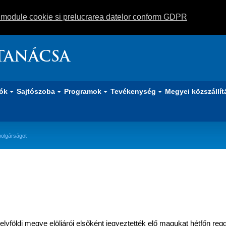
m module cookie si prelucrarea datelor conform GDPR
TANÁCSA
iók
Sajtószoba
Programok
Tevékenység
Megyei közszállít
polgárságot
között igénylik a magyar állampolgá
lyföldi megye elöljárói elsőként jegyeztették elő magukat hétfőn reg