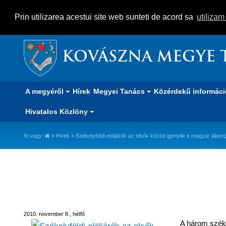
Prin utilizarea acestui site web sunteti de acord sa
utiliza
KOVÁSZNA MEGYE 
A megyéről
Hírek
Megyei Tanács
Közérdekű informác
Hivatalos Közlöny
Itt vagy:
»
Hírek
» Székelyföldi elöljárók az elsők között igénylik a magyar állam
Székelyföldi elöljárók az elsők 
2010. november 8., hétfő
A három széke