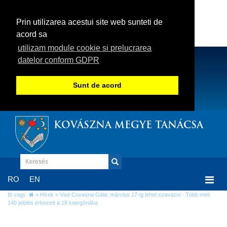
Prin utilizarea acestui site web sunteti de
acord sa
utilizam module cookie si prelucrarea
datelor conform GDPR
Sunt de acord
KOVÁSZNA MEGYE TANÁCSA
Togg
RO
EN
navi
Itt vagy:
»
Hírek
» Visit Covasna Gála: március 17-ig lehet szavazni - Több mint
140 jelölés érkezett a 18 kategóriába
Visit Covasna Gála: március 17-ig lehet