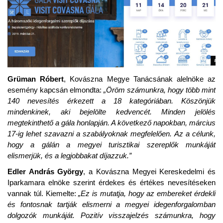
Grüman Róbert
, Kovászna Megye Tanácsának alelnöke az
esemény kapcsán elmondta:
„Öröm számunkra, hogy több mint
14
0
neves
ítés érkezett a 18 kategóriában. Köszönjük
mindenkinek, aki bejelölte kedvencét. Minden jelölés
megtekinthető a gála honlapján. A következő napokban, március
17-ig lehet szavazni a szabályoknak megfelelően. Az a célunk,
hogy a gálán a megyei turisztikai szereplők munkáját
elismerjük, és a legjobbakat díjazzuk.”
Edler András György
, a Kovászna Megyei Kereskedelmi és
Iparkamara elnöke szerint érdekes és értékes nevesítéseken
vannak túl. Kiemelte:
„Ez is mutatja, hogy az embereket érdekli
és fontosnak tartják elismerni a megyei idegenforgalomban
dolgozók munkáját. Pozitív visszajelzés számunkra, hogy