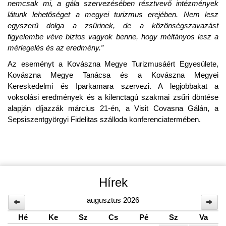
nemcsak mi, a gála szervezésében résztvevő intézmények
látunk lehetőséget a megyei turizmus erejében. Nem lesz
egyszerű dolga a zsűrinek, de a közönségszavazást
figyelembe véve biztos vagyok benne, hogy méltányos lesz a
mérlegelés és az eredmény.”
Az eseményt a Kovászna Megye Turizmusáért Egyesülete,
Kovászna Megye Tanácsa és a Kovászna Megyei
Kereskedelmi és Iparkamara szervezi. A legjobbakat a
voksolási eredmények és a kilenctagú szakmai zsűri döntése
alapján díjazzák március 21-én, a Visit Covasna Gálán, a
Sepsiszentgyörgyi Fidelitas szálloda konferenciatermében.
Hírek
augusztus 2026
Hé
Ke
Sz
Cs
Pé
Sz
Va