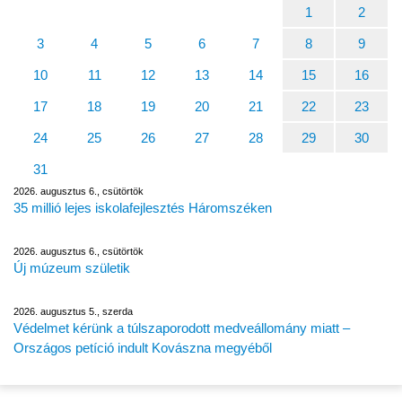
1
2
3
4
5
6
7
8
9
10
11
12
13
14
15
16
17
18
19
20
21
22
23
24
25
26
27
28
29
30
31
2026. augusztus 6., csütörtök
35 millió lejes iskolafejlesztés Háromszéken
2026. augusztus 6., csütörtök
Új múzeum születik
2026. augusztus 5., szerda
Védelmet kérünk a túlszaporodott medveállomány miatt –
Országos petíció indult Kovászna megyéből