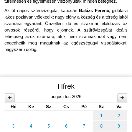
türelmesen és figyelmesen viszonyultak minden beteghez.
Az öt napos szűrővizsgálat kapcsán
Balázs Ferenc
, gidófalvi
lakos pozitívan vélekedik: nagy előny a község és a térség lakói
számára egyaránt. Önzetlen idő és szakmai feláldozás az
orvosok részéről, hogy eljönnek. A szűrővizsgálat ideális
lehetőség azok számára, akik nem szánnak időt vagy nem
engedhetik meg maguknak az egészségügyi vizsgálatokat,
nagyszerű dolog.
Hírek
augusztus 2026
Hé
Ke
Sz
Cs
Pé
Sz
Va
1
2
3
4
5
6
7
8
9