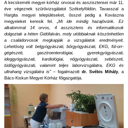
A kecskeméti megyei kórház orvosai és asszisztensei már 11.
éve végeznek szűrővizsgálatot Székelyföldön. Tavasszal a
Hargita megyei településeket, ősszel pedig a Kovászna
megyeieket keresik fel.
„Mi ide mindig hazajövünk. Ez
alkalommal 14 orvos, 4 asszisztens és informatikusok
dolgoztak a héten Gidófalván, mely utóbbiaknak köszönhetően
a családorvosok megkapják a vizsgálatok eredményeit.
Lehetőség volt belgyógyászati, bőrgyógyászati, EKG, fül-orr-
gégészeti, gasztroenterológiai, gyerekgyógyászati,
ideggyógyászati, kardiológiai, nőgyógyászati, sebészeti,
tüdőgyógyászati, valamint teljes laborvizsgálatra, EKG és
ultrahang vizsgálatra is” –
fogalmazott
dr. Svébis Mihály
, a
Bács-Kiskun Megyei Kórház főigazgatója.