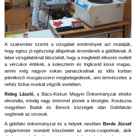
A szakember szerint a vizsgálati eredmények azt mutatják,
hogy egész jó egészségi állapotnak örvendenek a gidófalviak. A
labor vizsgálatoknál látszódott, hogy a megfelelő étkezés mellett
a vércukor értékek, a koleszterin és triglicerid kissé magas,
amire még nagyon sokan panaszkodnak az idős korban
jelentkező mozgásszervi megbetegedések, ami természetes a
nehéz fizikai munkát végzők esetében.
Rideg László
, a Bács-Kiskun Megyei Önkormányzat elnöke
elmondta, mindig nagy örömmel jönnek a térségbe. Kovászna
megyében Bodok és Bereck községek után Gidófalván
segítenek az orvosok.
A gidófalvi önkormányzat és a helyiek nevében
Berde József
polgármester mondott köszönetet az orvos-csoportnak, akik