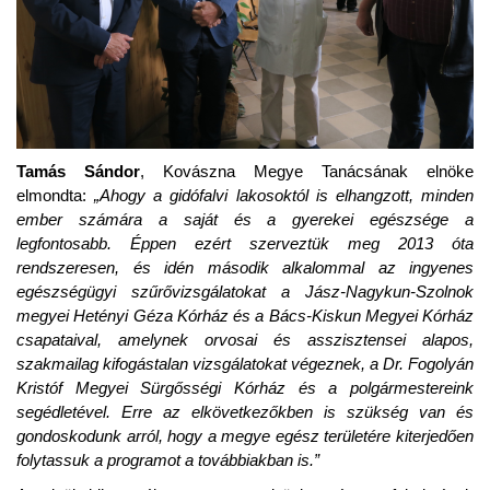
Tamás Sándor
, Kovászna Megye Tanácsának elnöke
elmondta:
„
Ahogy a
gidófalvi
lakosoktól
is
elhangzott, minden
ember számára a saját és a gyerekei egészsége a
legfontosabb. Éppen ezért szerveztük meg 2
013
óta
rendszeresen, és idén második alkalommal az ingyenes
egészségügyi szűrővizsgálatokat a
Jász-Nagykun-Szolnok
megyei Hetényi Géza Kórház és a Bács-Kiskun Megyei Kórház
csapataival, amelynek orvosai és asszisztensei alapos,
szakmailag kifogástalan vizsgálatokat végeznek, a Dr. Fogolyán
Kristóf Megyei Sürgősségi Kórház és a polgármestereink
segédletével. Erre az elkövetkezőkben is szükség van és
gondoskodunk arról, hogy a megye egész területére kiterjedően
folytassuk a programot a továbbiakban is.”