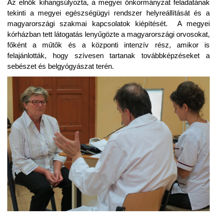
Az elnök kihangsúlyozta, a megyei önkormányzat feladatának
tekinti a megyei egészségügyi rendszer helyreállítását és a
magyarországi szakmai kapcsolatok kiépítését. A megyei
kórházban tett látogatás lenyűgözte a magyarországi orvosokat,
főként a műtők és a központi intenzív rész, amikor is
felajánlották, hogy szívesen tartanak továbbképzéseket a
sebészet és belgyógyászat terén.