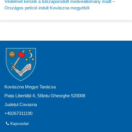
Védelmet kérünk a túlszaporodott medveállomány miatt –
Országos petíció indult Kovászna megyéből
Kovászna Megye Tanácsa
Piața Libertății 4, Sfântu Gheorghe 520008
Județul Covasna
+40267311190
Kapcsolat