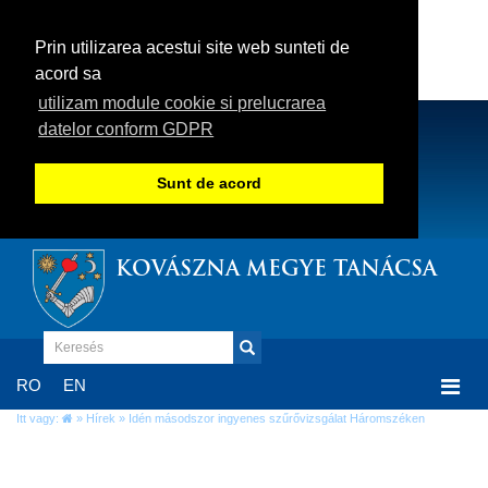
Prin utilizarea acestui site web sunteti de
acord sa
utilizam module cookie si prelucrarea
datelor conform GDPR
Sunt de acord
KOVÁSZNA MEGYE TANÁCSA
Togg
RO
EN
navi
Itt vagy:
»
Hírek
» Idén másodszor ingyenes szűrővizsgálat Háromszéken
Idén másodszor ingyenes szűrővizsgálat
Háromszéken