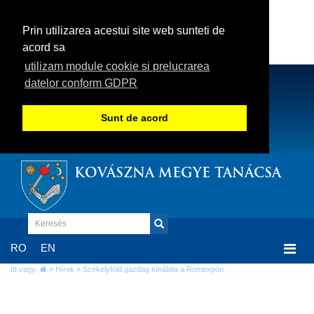
Prin utilizarea acestui site web sunteti de
acord sa
utilizam module cookie si prelucrarea
datelor conform GDPR
Sunt de acord
KOVÁSZNA MEGYE TANÁCSA
Togg
RO
EN
navi
Itt vagy:
»
Hírek
» Székelyföld gazdag kínálata a Romexpón
Székelyföld gazdag kínálata a Romexpón