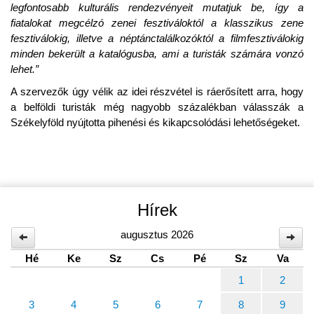
legfontosabb kulturális rendezvényeit mutatjuk be, így a
fiatalokat megcélzó zenei fesztiváloktól a klasszikus zene
fesztiválokig, illetve a néptánctalálkozóktól a filmfesztiválokig
minden bekerült a katalógusba, ami a turisták számára vonzó
lehet.”
A szervezők úgy vélik az idei részvétel is ráerősített arra, hogy
a belföldi turisták még nagyobb százalékban válasszák a
Székelyföld nyújtotta pihenési és kikapcsolódási lehetőségeket.
Hírek
augusztus 2026
Hé
Ke
Sz
Cs
Pé
Sz
Va
1
2
3
4
5
6
7
8
9