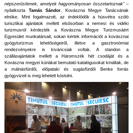
népszerűsítenek, amelyek hagyományosan összetartoznak"
–
nyilatkozta
Tamás Sándor
, Kovászna Megye Tanácsának
elnöke. Mint fogalmazott, az érdeklődők a húsvétra szóló
turisztikai ajánlatok mellett elsősorban a nemesi és vidéki
turizmusról kérdezték a Kovászna Megye Turizmusáért
Egyesület munkatársait, sokan kértek információt a kovásznai
gyógyturizmus lehetőségeiről, illetve a gasztronómiai
rendezvényekre is kíváncsiak voltak. A standon a
szállásajánlatok mellett a Háromszék hét csodáját és a
Kovászna megyei kúriákat bemutató katalógusokat kínáltak, de
a málnásfürdői, előpataki és sugásfürdői Benke forrás
gyógyvizeit is meg lehetett kóstolni.