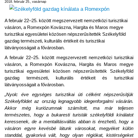
2018. február 25., vasárnap
A február 22–25. között megszervezett nemzetközi turisztikai
vásáron, a Romexpón Kovászna, Hargita és Maros megye
turisztikai egyesületei közösen népszerűsítették Székelyföld
gazdag természeti, kulturális értékeit és turisztikai
látványosságait a fővárosban.
A február 22–25. között megszervezett nemzetközi turisztikai
vásáron, a Romexpón Kovászna, Hargita és Maros megye
turisztikai egyesületei közösen népszerűsítették Székelyföld
gazdag természeti, kulturális értékeit és turisztikai
látványosságait a fővárosban.
„Nyolc éve egységes turisztikai úti célként népszerűsítjük
Székelyföldet az ország legnagyobb idegenforgalmi vásárán.
Akkor még kuriózumnak számított, ma már teljesen
természetes, hogy a bukaresti turisták székelyföldi kínálatot
keressenek, de a mentalitásváltás abban is érezhető, hogy a
vásáron egyre kevésbé látunk városokat, megyéket külön
standdal, gyakorivá vált, hogy olyan régiókat, kistérségeket