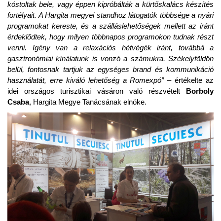
kóstoltak bele, vagy éppen kipróbálták a kürtőskalács készítés
fortélyait. A Hargita megyei standhoz látogatók többsége a nyári
programokat kereste, és a szálláslehetőségek mellett az iránt
érdeklődtek, hogy milyen többnapos programokon tudnak részt
venni. Igény van a relaxációs hétvégék iránt, továbbá a
gasztronómiai kínálatunk is vonzó a számukra. Székelyföldön
belül, fontosnak tartjuk az egységes brand és kommunikáció
használatát, erre kiváló lehetőség a Romexpó”
– értékelte az
idei országos turisztikai vásáron való részvételt
Borboly
Csaba
, Hargita Megye Tanácsának elnöke.