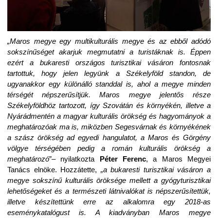
„Maros megye egy multikulturális megye és az ebből adódó
sokszínűséget akarjuk megmutatni a turistáknak is. Éppen
ezért a bukaresti országos turisztikai vásáron fontosnak
tartottuk, hogy jelen legyünk a Székelyföld standon, de
ugyanakkor egy különálló standdal is, ahol a megye minden
térségét népszerűsítjük. Maros megye jelentős része
Székelyföldhöz tartozott, így Szovátán és környékén, illetve a
Nyárádmentén a magyar kulturális örökség és hagyományok a
meghatározóak ma is, miközben Segesvárnak és környékének
a szász örökség ad egyedi hangulatot, a Maros és Görgény
völgye térségében pedig a román kulturális örökség a
meghatározó
”– nyilatkozta
Péter Ferenc
, a Maros Megyei
Tanács elnöke. Hozzátette,
„a bukaresti turisztikai vásáron a
megye sokszínű kulturális öröksége mellett a gyógyturisztikai
lehetőségeket és a természeti látnivalókat is népszerűsítettük,
illetve készítettünk erre az alkalomra egy 2018-as
eseménykatalógust is. A kiadványban Maros megye