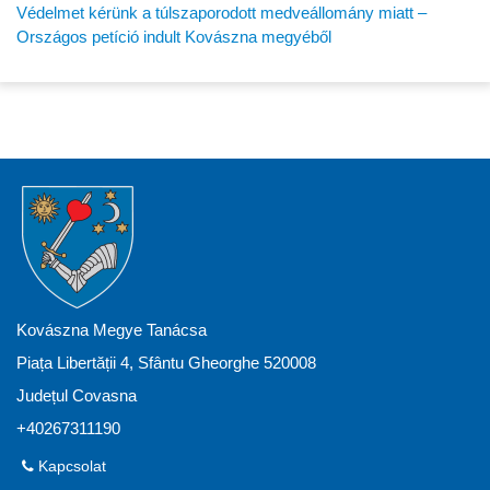
Védelmet kérünk a túlszaporodott medveállomány miatt –
Országos petíció indult Kovászna megyéből
Kovászna Megye Tanácsa
Piața Libertății 4, Sfântu Gheorghe 520008
Județul Covasna
+40267311190
Kapcsolat