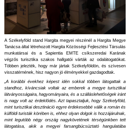
A Székelyföld stand Hargita megyei részénél a Hargita Megye
Tanácsa által létrehozott Hargita Közösségi Fejlesztési Társulás
munkatársai és a Sapientia EMTE csíkszeredai Karának
végzős turisztika szakos hallgatói várták az odalátogatókat.
Többen jelezték, hogy már jártak Székelyföldön, és szívesen
visszatérnének, hisz nagyon jó élményekkel gazdagodtak.
„A korábbi
évekhez képest idén sokkal többen látogattak a
standhoz, kíváncsiak voltak az emberek a megye turisztikai
látványosságaira, hagyományaira, és a szálláslehetőségek iránt
is nagy volt az érdeklődés. Azt tapasztaljuk, hogy Székelyföld,
mint turisztikai desztináció egyre érdekesebbé válik a román és
külföldi turisták körében is, ehhez olyan dolgok is hozzájárulnak,
mint legutóbb négy ország nagykövetének térségünkben tett
látogatása, akik a megyei farsangbúcsúztató hangulatába